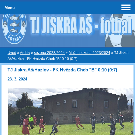
Menu
Úvod
»
Archiv
»
sezona 2023/2024
»
Muži - sezona 2023/2024
»
TJ Jiskra
Aš/Hazlov - FK Hvězda Cheb "B" 0:10 (0:7)
TJ Jiskra Aš/Hazlov - FK Hvězda Cheb "B" 0:10 (0:7)
23. 3. 2024