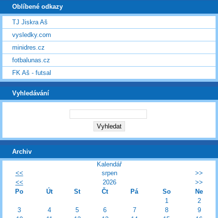
Oblíbené odkazy
TJ Jiskra Aš
vysledky.com
minidres.cz
fotbalunas.cz
FK Aš - futsal
Vyhledávání
Archiv
Kalendář
<<
srpen
>>
<<
2026
>>
Po
Út
St
Čt
Pá
So
Ne
1
2
3
4
5
6
7
8
9