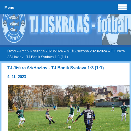
Menu
Úvod
»
Archiv
»
sezona 2023/2024
»
Muži - sezona 2023/2024
»
TJ Jiskra
Aš/Hazlov - TJ Baník Svatava 1:3 (1:1)
TJ Jiskra Aš/Hazlov - TJ Baník Svatava 1:3 (1:1)
4. 11. 2023