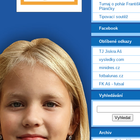
Turnaj o pohár Františ
Pláničky
Tipovací soutěž
Facebook
Oblíbené odkazy
TJ Jiskra Aš
vysledky.com
minidres.cz
fotbalunas.cz
FK Aš - futsal
Vyhledávání
Archiv