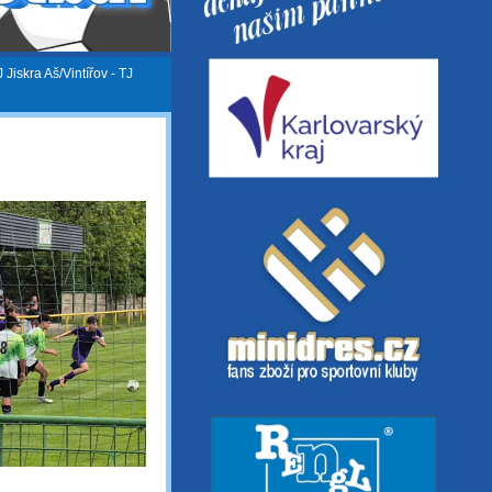
J Jiskra Aš/Vintířov - TJ