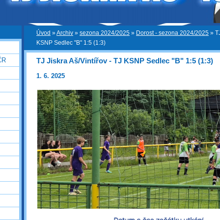
Úvod
»
Archiv
»
sezona 2024/2025
»
Dorost - sezona 2024/2025
»
T
KSNP Sedlec "B" 1:5 (1:3)
TJ Jiskra Aš/Vintířov - TJ KSNP Sedlec "B" 1:5 (1:3)
ČR
1. 6. 2025