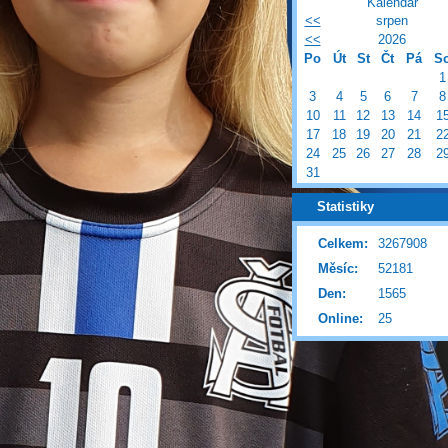
Kalendář
<<
srpen
<<
2026
Po
Út
St
Čt
Pá
S
1
3
4
5
6
7
8
10
11
12
13
14
1
17
18
19
20
21
2
24
25
26
27
28
2
31
Statistiky
Celkem:
3267908
Měsíc:
52181
Den:
1565
Online:
25