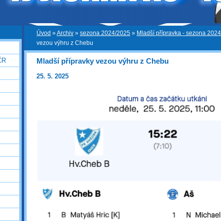
Úvod
»
Archiv
»
sezona 2024/2025
»
Mladší přípravka - sezona 202
vezou výhru z Chebu
Mladší přípravky vezou výhru z Chebu
ČR
25. 5. 2025