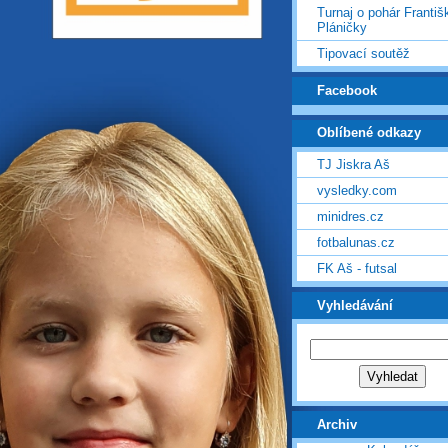
Turnaj o pohár Františ
Pláničky
Tipovací soutěž
Facebook
Oblíbené odkazy
TJ Jiskra Aš
vysledky.com
minidres.cz
fotbalunas.cz
FK Aš - futsal
Vyhledávání
Archiv