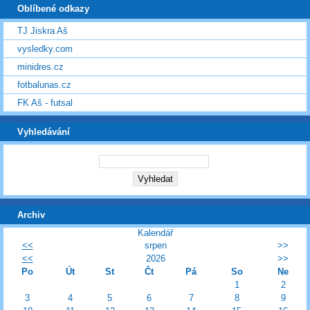
Oblíbené odkazy
TJ Jiskra Aš
vysledky.com
minidres.cz
fotbalunas.cz
FK Aš - futsal
Vyhledávání
Archiv
Kalendář
<<
srpen
>>
<<
2026
>>
Po
Út
St
Čt
Pá
So
Ne
1
2
3
4
5
6
7
8
9