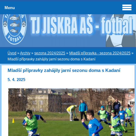
Menu
Úvod
»
Archiv
»
sezona 2024/2025
»
Mladší přípravka - sezona 2024/2025
»
Mladší přípravky zahájily jarní sezonu doma s Kadaní
Mladší přípravky zahájily jarní sezonu doma s Kadaní
5. 4. 2025