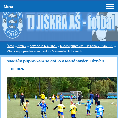
Menu
Úvod
»
Archiv
»
sezona 2024/2025
»
Mladší přípravka - sezona 2024/2025
»
Mladším přípravkám se dařilo v Mariánských Lázních
Mladším přípravkám se dařilo v Mariánských Lázních
6. 10. 2024