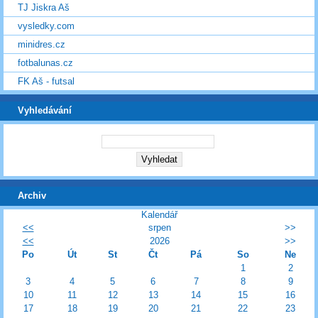
TJ Jiskra Aš
vysledky.com
minidres.cz
fotbalunas.cz
FK Aš - futsal
Vyhledávání
Archiv
Kalendář
<<
srpen
>>
<<
2026
>>
Po
Út
St
Čt
Pá
So
Ne
1
2
3
4
5
6
7
8
9
10
11
12
13
14
15
16
17
18
19
20
21
22
23