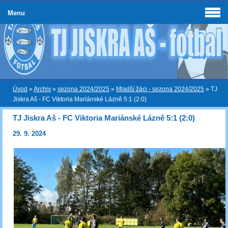
Menu
Úvod
»
Archiv
»
sezona 2024/2025
»
Mladší žáci - sezona 2024/2025
»
TJ
Jiskra Aš - FC Viktoria Mariánské Lázně 5:1 (2:0)
TJ Jiskra Aš - FC Viktoria Mariánské Lázně 5:1 (2:0)
29. 9. 2024