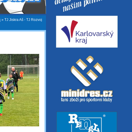
5
»
TJ Jiskra Aš - TJ Rozvoj