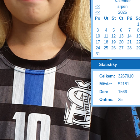
Kalendář
<<
srpen
<<
2026
Po
Út
St
Čt
Pá
S
1
3
4
5
6
7
8
10
11
12
13
14
1
17
18
19
20
21
2
24
25
26
27
28
2
31
Statistiky
Celkem:
3267910
Měsíc:
52181
Den:
1566
Online:
25