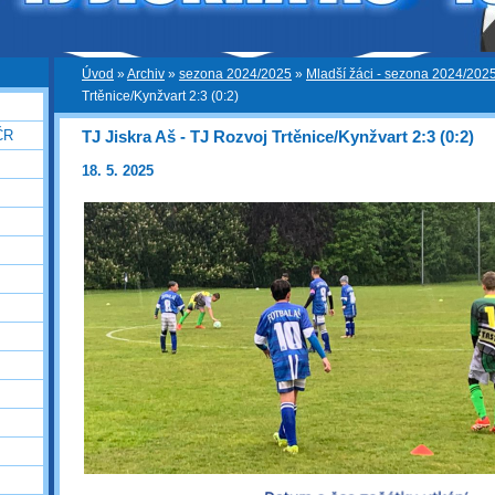
Úvod
»
Archiv
»
sezona 2024/2025
»
Mladší žáci - sezona 2024/202
Trtěnice/Kynžvart 2:3 (0:2)
TJ Jiskra Aš - TJ Rozvoj Trtěnice/Kynžvart 2:3 (0:2)
ČR
18. 5. 2025