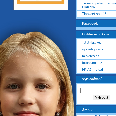
Turnaj o pohár Františ
Pláničky
Tipovací soutěž
Facebook
Oblíbené odkazy
TJ Jiskra Aš
vysledky.com
minidres.cz
fotbalunas.cz
FK Aš - futsal
Vyhledávání
Archiv