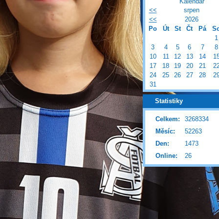
Kalendář
<<
srpen
<<
2026
Po
Út
St
Čt
Pá
S
1
3
4
5
6
7
8
10
11
12
13
14
1
17
18
19
20
21
2
24
25
26
27
28
2
31
Statistiky
Celkem:
3268334
Měsíc:
52263
Den:
1473
Online:
26