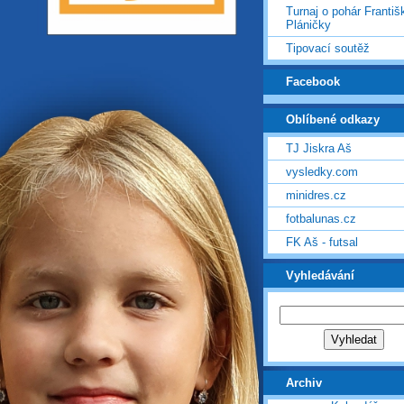
Turnaj o pohár Františ
Pláničky
Tipovací soutěž
Facebook
Oblíbené odkazy
TJ Jiskra Aš
vysledky.com
minidres.cz
fotbalunas.cz
FK Aš - futsal
Vyhledávání
Archiv