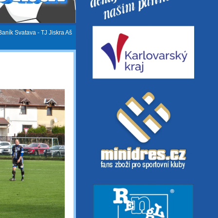
Baník Svatava - TJ Jiskra Aš