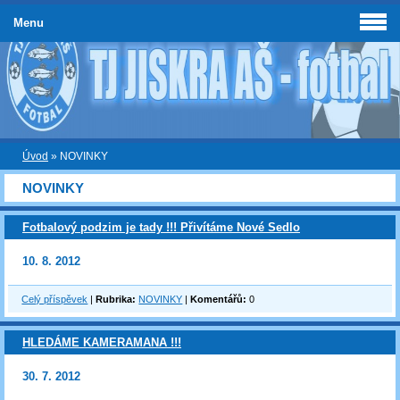
Menu
Úvod
»
NOVINKY
NOVINKY
Fotbalový podzim je tady !!! Přivítáme Nové Sedlo
10. 8. 2012
Celý příspěvek
|
Rubrika:
NOVINKY
|
Komentářů:
0
HLEDÁME KAMERAMANA !!!
30. 7. 2012