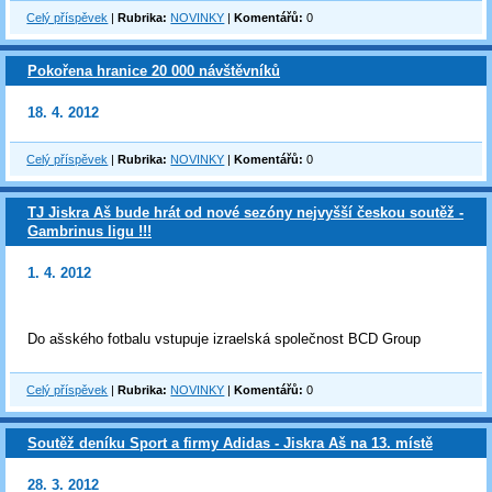
Celý příspěvek
|
Rubrika:
NOVINKY
|
Komentářů:
0
Pokořena hranice 20 000 návštěvníků
18. 4. 2012
Celý příspěvek
|
Rubrika:
NOVINKY
|
Komentářů:
0
TJ Jiskra Aš bude hrát od nové sezóny nejvyšší českou soutěž -
Gambrinus ligu !!!
1. 4. 2012
Do ašského fotbalu vstupuje izraelská společnost BCD Group
Celý příspěvek
|
Rubrika:
NOVINKY
|
Komentářů:
0
Soutěž deníku Sport a firmy Adidas - Jiskra Aš na 13. místě
28. 3. 2012