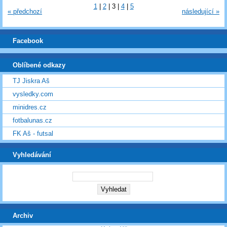
1
|
2
|
3
|
4
|
5
« předchozí
následující »
Facebook
Oblíbené odkazy
TJ Jiskra Aš
vysledky.com
minidres.cz
fotbalunas.cz
FK Aš - futsal
Vyhledávání
Archiv