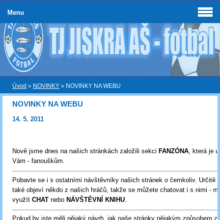
Menu
Úvod
»
NOVINKY
»
NOVINKY NA WEBU
NOVINKY NA WEBU
14. 5. 2011
Nově jsme dnes na našich stránkách založili sekci
FANZÓNA
, která je 
Vám - fanouškům.
Pobavte se i s ostatními návštěvníky našich stránek o čemkoliv. Určitě 
také objeví někdo z našich hráčů, takže se můžete chatovat i s nimi - m
využít
CHAT
nebo
NÁVŠTĚVNÍ KNIHU
.
Pokud by jste měli nějaký návrh, jak naše stránky nějakým způsobem zle