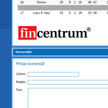
16.
Ostrov
25
8
1
16
46: 67
17.
Loko K.Vary
25
5
2
18
23: 58
Komentáře
Přidat komentář
Jméno:
Nadpis:
Text: