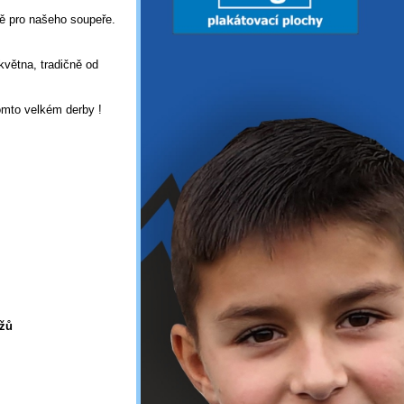
ě pro našeho soupeře.
května, tradičně od
tomto velkém derby !
užů