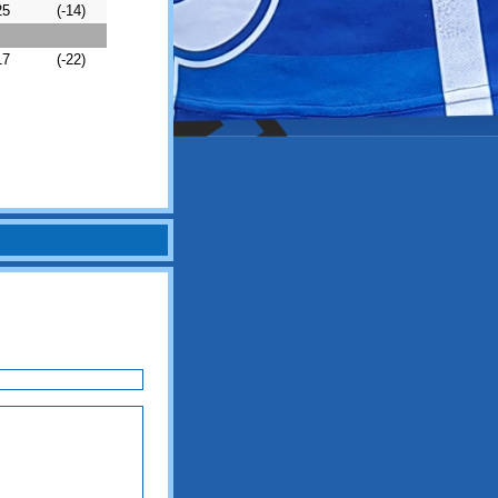
25
(-14)
17
(-22)