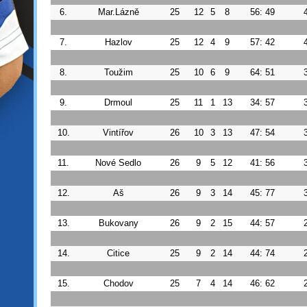
6.
Mar.Lázně
25
12
5
8
56: 49
7.
Hazlov
25
12
4
9
57: 42
8.
Toužim
25
10
6
9
64: 51
9.
Drmoul
25
11
1
13
34: 57
10.
Vintířov
26
10
3
13
47: 54
11.
Nové Sedlo
26
9
5
12
41: 56
12.
Aš
26
9
3
14
45: 77
13.
Bukovany
26
9
2
15
44: 57
14.
Citice
25
9
2
14
44: 74
15.
Chodov
25
7
4
14
46: 62