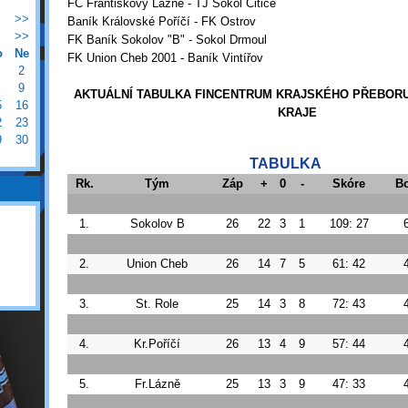
FC Františkovy Lázně - TJ Sokol Citice
>>
Baník Královské Poříčí - FK Ostrov
>>
FK Baník Sokolov "B" - Sokol Drmoul
o
Ne
FK Union Cheb 2001 - Baník Vintířov
2
9
AKTUÁLNÍ TABULKA FINCENTRUM KRAJSKÉHO PŘEBOR
5
16
KRAJE
2
23
9
30
TABULKA
Rk.
Tým
Záp
+
0
-
Skóre
B
1.
Sokolov B
26
22
3
1
109: 27
2.
Union Cheb
26
14
7
5
61: 42
3.
St. Role
25
14
3
8
72: 43
4.
Kr.Poříčí
26
13
4
9
57: 44
5.
Fr.Lázně
25
13
3
9
47: 33