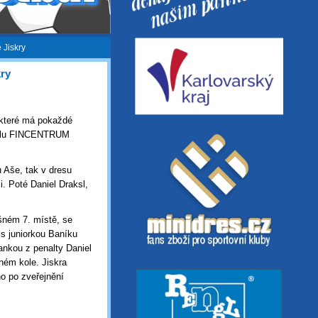
 Jiskry
kry
 které má pokaždé
 kolu FINCENTRUM
u Aše, tak v dresu
i. Poté Daniel Draksl,
šném 7. místě, se
s juniorkou Baníku
ankou z penalty Daniel
ném kole. Jiskra
no po zveřejnění