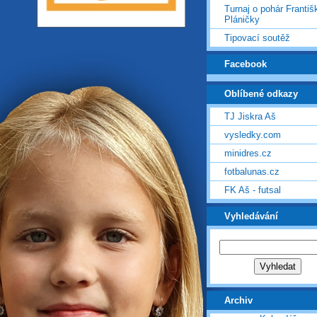
Turnaj o pohár Františ
Pláničky
Tipovací soutěž
Facebook
Oblíbené odkazy
TJ Jiskra Aš
vysledky.com
minidres.cz
fotbalunas.cz
FK Aš - futsal
Vyhledávání
Archiv