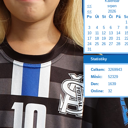
Kalendář
<<
srpen
<<
2026
Po
Út
St
Čt
Pá
S
1
3
4
5
6
7
8
10
11
12
13
14
1
17
18
19
20
21
2
24
25
26
27
28
2
31
Statistiky
Celkem:
3269943
Měsíc:
52329
Den:
1639
Online:
32