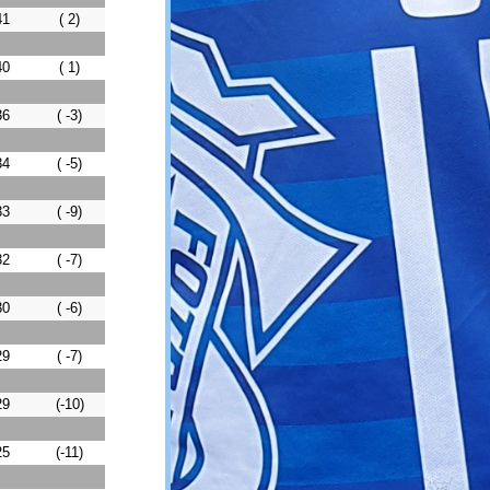
41
( 2)
40
( 1)
36
( -3)
34
( -5)
33
( -9)
32
( -7)
30
( -6)
29
( -7)
29
(-10)
25
(-11)