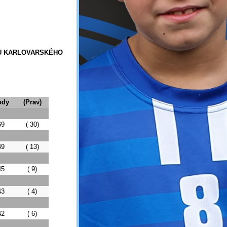
U KARLOVARSKÉHO
ody
(Prav)
69
( 30)
49
( 13)
45
( 9)
43
( 4)
42
( 6)