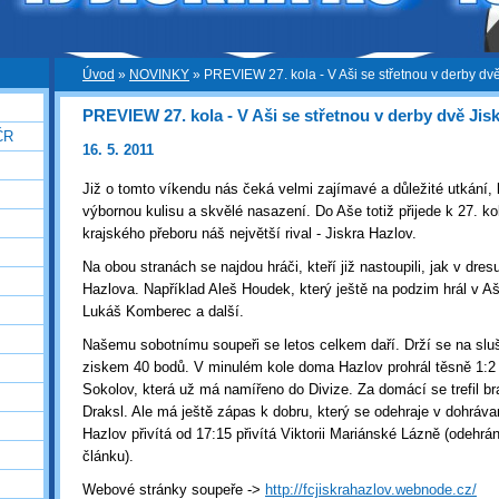
Úvod
»
NOVINKY
»
PREVIEW 27. kola - V Aši se střetnou v derby dvě
PREVIEW 27. kola - V Aši se střetnou v derby dvě Jis
ČR
16. 5. 2011
Již o tomto víkendu nás čeká velmi zajímavé a důležité utkání,
výbornou kulisu a skvělé nasazení. Do Aše totiž přijede k 27.
krajského přeboru náš největší rival - Jiskra Hazlov.
Na obou stranách se najdou hráči, kteří již nastoupili, jak v dres
Hazlova. Například Aleš Houdek, který ještě na podzim hrál v Aš
Lukáš Komberec a další.
Našemu sobotnímu soupeři se letos celkem daří. Drží se na slu
ziskem 40 bodů. V minulém kole doma Hazlov prohrál těsně 1:2 
Sokolov, která už má namířeno do Divize. Za domácí se trefil br
Draksl. Ale má ještě zápas k dobru, který se odehraje v dohráva
Hazlov přivítá od 17:15 přivítá Viktorii Mariánské Lázně (odehrá
článku).
Webové stránky soupeře ->
http://fcjiskrahazlov.webnode.cz/