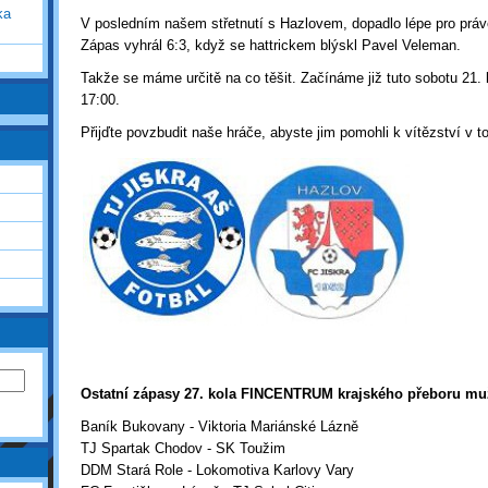
ka
V posledním našem střetnutí s Hazlovem, dopadlo lépe pro práv
Zápas vyhrál 6:3, když se hattrickem blýskl Pavel Veleman.
Takže se máme určitě na co těšit. Začínáme již tuto sobotu 21. 
17:00.
Přijďte povzbudit naše hráče, abyste jim pomohli k vítězství v 
Ostatní zápasy 27. kola FINCENTRUM krajského přeboru m
Baník Bukovany - Viktoria Mariánské Lázně
TJ Spartak Chodov - SK Toužim
DDM Stará Role - Lokomotiva Karlovy Vary