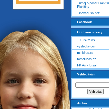
Turnaj o pohár Františ
Pláničky
Tipovací soutěž
Facebook
Oblíbené odkazy
TJ Jiskra Aš
vysledky.com
minidres.cz
fotbalunas.cz
FK Aš - futsal
Vyhledávání
Archiv