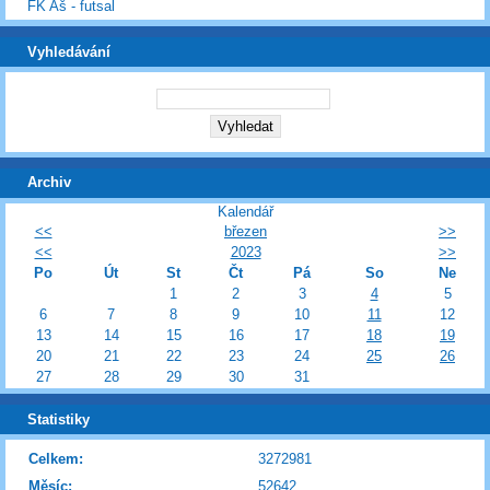
FK Aš - futsal
Vyhledávání
Archiv
Kalendář
<<
březen
>>
<<
2023
>>
Po
Út
St
Čt
Pá
So
Ne
1
2
3
4
5
6
7
8
9
10
11
12
13
14
15
16
17
18
19
20
21
22
23
24
25
26
27
28
29
30
31
Statistiky
Celkem:
3272981
Měsíc:
52642