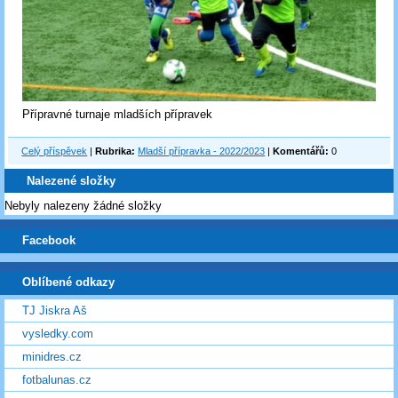
Přípravné turnaje mladších přípravek
Celý příspěvek
|
Rubrika:
Mladší přípravka - 2022/2023
|
Komentářů:
0
Nalezené složky
Nebyly nalezeny žádné složky
Facebook
Oblíbené odkazy
TJ Jiskra Aš
vysledky.com
minidres.cz
fotbalunas.cz