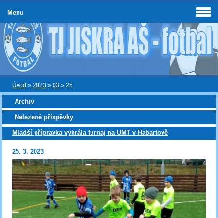
Menu
Úvod
»
2023
»
03
»
25
Archiv
Nalezené příspěvky
Mladší přípravka vyhrála turnaj na UMT v Habartově
25. 3. 2023