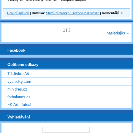
Celý příspěvek
|
Rubrika:
Starší přípravka - sezona 2012/2013
|
Komentářů:
0
1
|
2
následující »
Facebook
Oblíbené odkazy
TJ Jiskra Aš
vysledky.com
minidres.cz
fotbalunas.cz
FK Aš - futsal
Vyhledávání