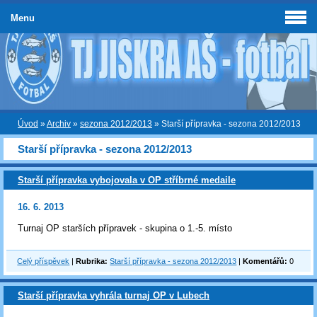
Menu
Úvod
»
Archiv
»
sezona 2012/2013
»
Starší přípravka - sezona 2012/2013
Starší přípravka - sezona 2012/2013
Starší přípravka vybojovala v OP stříbrné medaile
16. 6. 2013
Turnaj OP starších přípravek - skupina o 1.-5. místo
Celý příspěvek
|
Rubrika:
Starší přípravka - sezona 2012/2013
|
Komentářů:
0
Starší přípravka vyhrála turnaj OP v Lubech