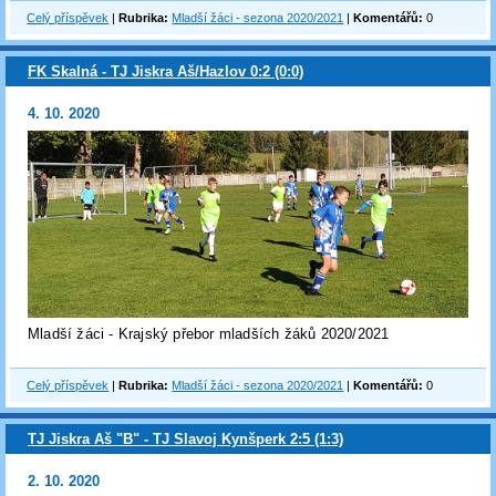
Celý příspěvek
|
Rubrika:
Mladší žáci - sezona 2020/2021
|
Komentářů:
0
FK Skalná - TJ Jiskra Aš/Hazlov 0:2 (0:0)
4. 10. 2020
Mladší žáci - Krajský přebor mladších žáků 2020/2021
Celý příspěvek
|
Rubrika:
Mladší žáci - sezona 2020/2021
|
Komentářů:
0
TJ Jiskra Aš "B" - TJ Slavoj Kynšperk 2:5 (1:3)
2. 10. 2020