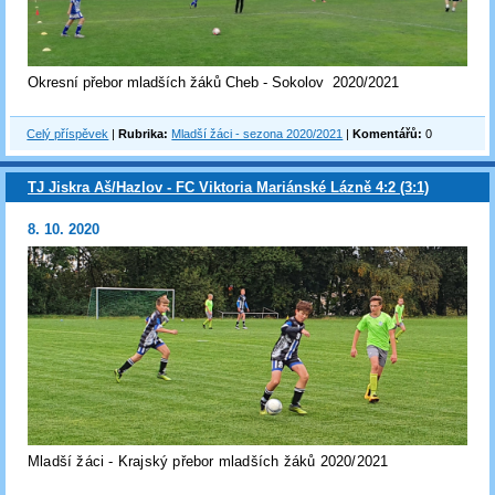
Okresní přebor mladších žáků Cheb - Sokolov 2020/2021
Celý příspěvek
|
Rubrika:
Mladší žáci - sezona 2020/2021
|
Komentářů:
0
TJ Jiskra Aš/Hazlov - FC Viktoria Mariánské Lázně 4:2 (3:1)
8. 10. 2020
Mladší žáci - Krajský přebor mladších žáků 2020/2021