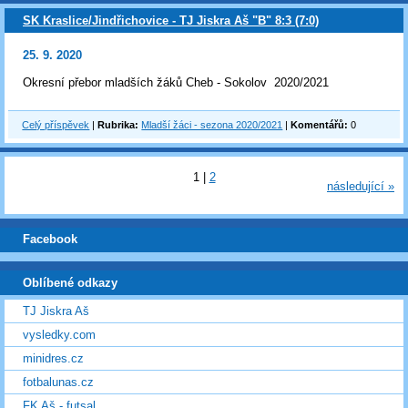
SK Kraslice/Jindřichovice - TJ Jiskra Aš "B" 8:3 (7:0)
25. 9. 2020
Okresní přebor mladších žáků Cheb - Sokolov 2020/2021
Celý příspěvek
|
Rubrika:
Mladší žáci - sezona 2020/2021
|
Komentářů:
0
1
|
2
následující »
Facebook
Oblíbené odkazy
TJ Jiskra Aš
vysledky.com
minidres.cz
fotbalunas.cz
FK Aš - futsal