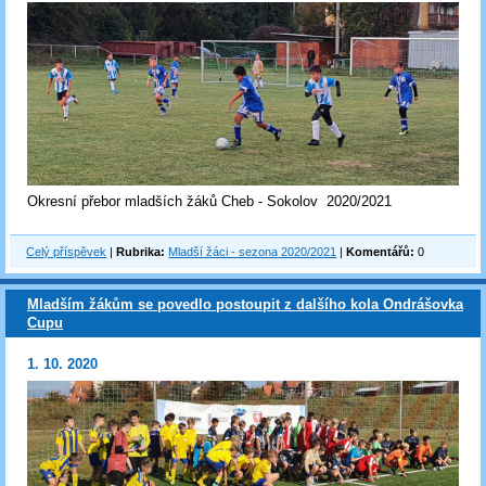
Okresní přebor mladších žáků Cheb - Sokolov 2020/2021
Celý příspěvek
|
Rubrika:
Mladší žáci - sezona 2020/2021
|
Komentářů:
0
Mladším žákům se povedlo postoupit z dalšího kola Ondrášovka
Cupu
1. 10. 2020