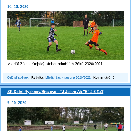
10. 10. 2020
Mladší žáci - Krajský přebor mladších žáků 2020/2021
Celý příspěvek
|
Rubrika:
Mladší žáci - sezona 2020/2021
|
Komentářů:
0
SK Dolní Rychnov/Březová - TJ Jiskra Aš "B" 2:3 (1:1)
9. 10. 2020