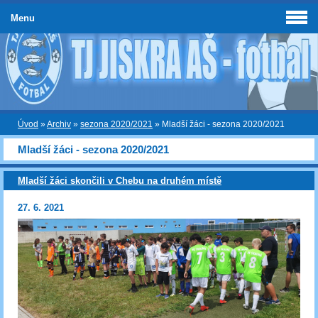
Menu
Úvod
»
Archiv
»
sezona 2020/2021
»
Mladší žáci - sezona 2020/2021
Mladší žáci - sezona 2020/2021
Mladší žáci skončili v Chebu na druhém místě
27. 6. 2021