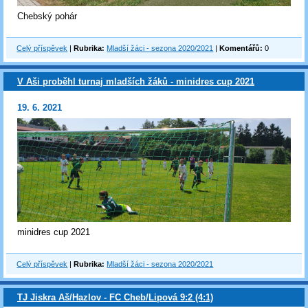
Chebský pohár
Celý příspěvek
|
Rubrika:
Mladší žáci - sezona 2020/2021
|
Komentářů:
0
V Aši proběhl turnaj mladších žáků - minidres cup 2021
19. 6. 2021
minidres cup 2021
Celý příspěvek
|
Rubrika:
Mladší žáci - sezona 2020/2021
TJ Jiskra Aš/Hazlov - FC Cheb/Lipová 9:2 (4:1)