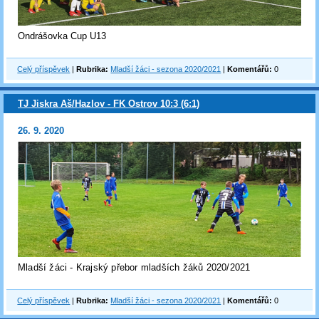
Ondrášovka Cup U13
Celý příspěvek
|
Rubrika:
Mladší žáci - sezona 2020/2021
|
Komentářů:
0
TJ Jiskra Aš/Hazlov - FK Ostrov 10:3 (6:1)
26. 9. 2020
Mladší žáci - Krajský přebor mladších žáků 2020/2021
Celý příspěvek
|
Rubrika:
Mladší žáci - sezona 2020/2021
|
Komentářů:
0