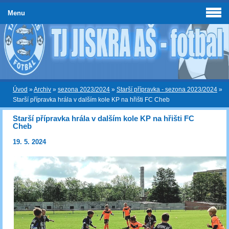
Menu
Úvod
»
Archiv
»
sezona 2023/2024
»
Starší přípravka - sezona 2023/2024
»
Starší přípravka hrála v dalším kole KP na hřišti FC Cheb
Starší přípravka hrála v dalším kole KP na hřišti FC
Cheb
19. 5. 2024