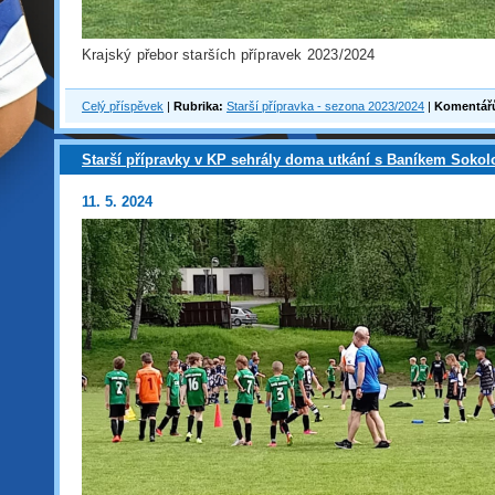
Krajský přebor starších přípravek 2023/2024
Celý příspěvek
|
Rubrika:
Starší přípravka - sezona 2023/2024
|
Komentář
Starší přípravky v KP sehrály doma utkání s Baníkem Sokol
11. 5. 2024