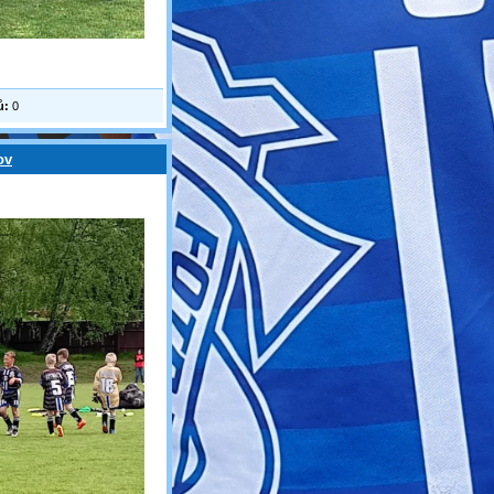
ů:
0
ov