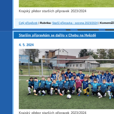
Krajský přebor starších přípravek 2023/2024
Celý příspěvek
|
Rubrika:
Starší přípravka - sezona 2023/2024
|
Komentář
Starším přípravkám se dařilo v Chebu na Hvězdě
4. 5. 2024
Krajský přebor starších přípravek 2023/2024