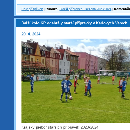
Celý příspěvek
|
Rubrika:
Starší přípravka - sezona 2023/2024
|
Komentář
Další kolo KP odehrály starší přípravky v Karlových Varech
20. 4. 2024
Krajský přebor starších přípravek 2023/2024