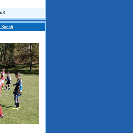
ů:
0
u Kadaň