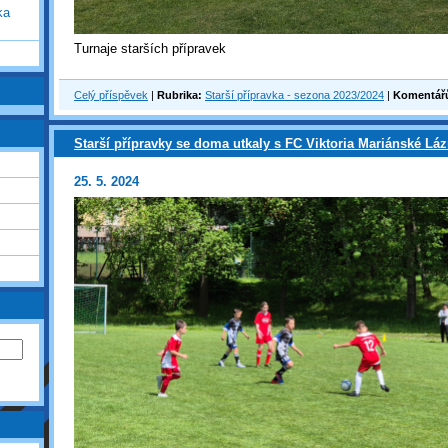
ka
Turnaje starších přípravek
Celý příspěvek
|
Rubrika:
Starší přípravka - sezona 2023/2024
|
Komentář
Starší přípravky se doma utkaly s FC Viktoria Mariánské Lá
25. 5. 2024