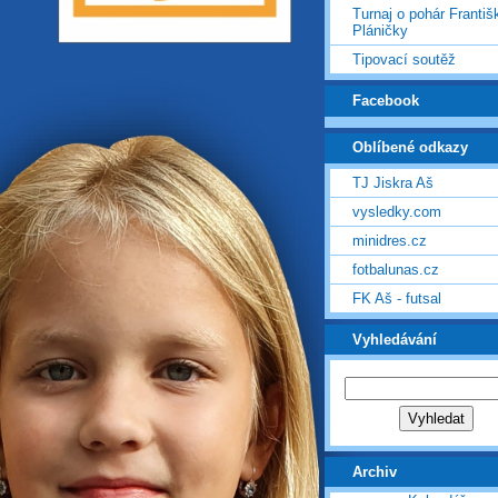
Turnaj o pohár Františ
Pláničky
Tipovací soutěž
Facebook
Oblíbené odkazy
TJ Jiskra Aš
vysledky.com
minidres.cz
fotbalunas.cz
FK Aš - futsal
Vyhledávání
Archiv