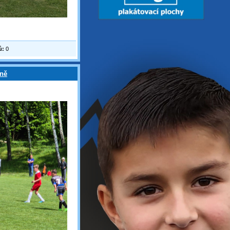
ů:
0
zně