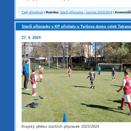
Celý příspěvek
|
Rubrika:
Starší přípravka - sezona 2023/2024
|
Komentář
Starší přípravky v KP přivítaly u Tyršova domu celek Tatran
27. 4. 2024
Krajský přebor starších přípravek 2023/2024