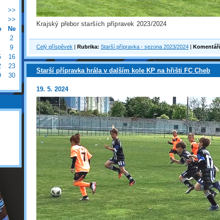
>>
>>
Krajský přebor starších přípravek 2023/2024
o
Ne
2
Celý příspěvek
|
Rubrika:
Starší přípravka - sezona 2023/2024
|
Komentář
9
5
16
2
23
Starší přípravka hrála v dalším kole KP na hřišti FC Cheb
9
30
19. 5. 2024