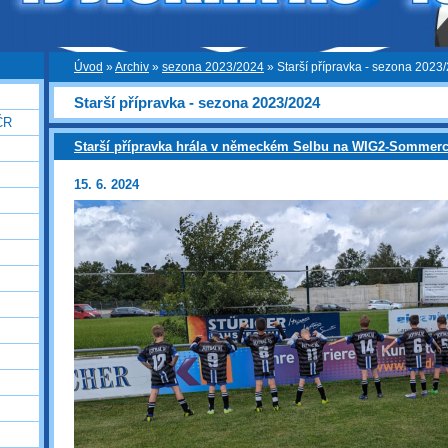
Úvod
»
Archiv
»
sezona 2023/2024
»
Starší přípravka - sezona 2023
Starší přípravka - sezona 2023/2024
ČR
Starší přípravka hrála v německém Selbu na WIG2-Sommer
15. 6. 2024