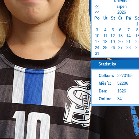
Kalendář
<<
srpen
<<
2026
Po
Út
St
Čt
Pá
S
1
3
4
5
6
7
8
10
11
12
13
14
1
17
18
19
20
21
2
24
25
26
27
28
2
31
Statistiky
Celkem:
3270195
Měsíc:
52286
Den:
1626
Online:
34