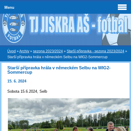
Menu
Úvod
»
Archiv
»
sezona 2023/2024
»
Starší přípravka - sezona 2023/2024
»
Starší přípravka hrála v německém Selbu na WIG2-Sommercup
Starší přípravka hrála v německém Selbu na WIG2-
Sommercup
15. 6. 2024
Sobota 15.6.2024, Selb