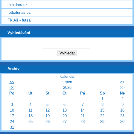
minidres.cz
fotbalunas.cz
FK Aš - futsal
Vyhledávání
Archiv
Kalendář
<<
srpen
>>
<<
2026
>>
Po
Út
St
Čt
Pá
So
Ne
1
2
3
4
5
6
7
8
9
10
11
12
13
14
15
16
17
18
19
20
21
22
23
24
25
26
27
28
29
30
31