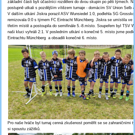
základní části byli účastníci rozděleni do dvou skupin po pěti týmech. Na
postupně utkali s pozdějším vítězem turnaje - domácím SV Union Selb a 
V dalším utkání Jiskra porazil ASV Wunsiedel 1:0, podlehla SG Grossko
remizovala 0:0 s týmem FC Eintracht Münchberg. Jiskra se umístila ve 
třetím místě a postoupila do semifinále 5.-8.místo. Soupeřem byl TSV W
naši kluci vyhráli 2:1. V posledním utkání o konečné 5. místo jsme podle
Eintrachtu Münchberg a obsadili konečné 6. místo.
Pro naše hráče byl turnaj cenná zkušenost poměřit se se zahraničními 
si spoustu zážitků.