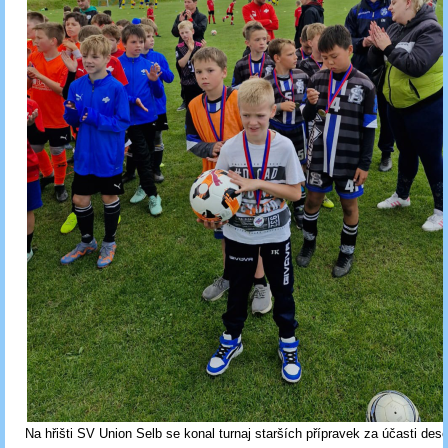
Na hřišti SV Union Selb se konal turnaj starších přípravek za účasti des