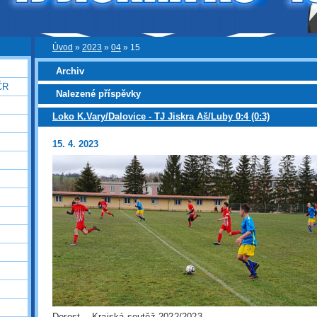
Úvod
»
2023
»
04
»
15
Archiv
ČR
Nalezené příspěvky
Loko K.Vary/Dalovice - TJ Jiskra Aš/Luby 0:4 (0:3)
15. 4. 2023
Dorost - Krajská soutěž 2022/2023