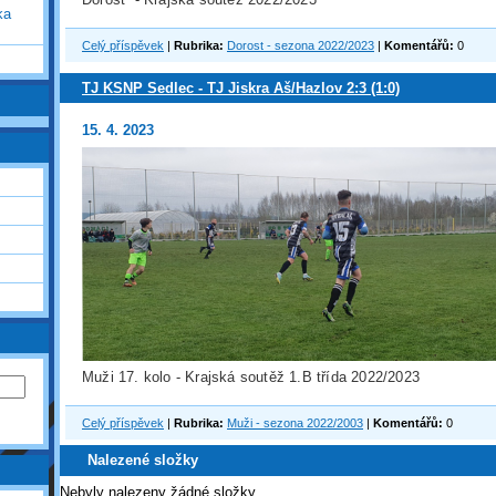
ka
Celý příspěvek
|
Rubrika:
Dorost - sezona 2022/2023
|
Komentářů:
0
TJ KSNP Sedlec - TJ Jiskra Aš/Hazlov 2:3 (1:0)
15. 4. 2023
Muži 17. kolo - Krajská soutěž 1.B třída 2022/2023
Celý příspěvek
|
Rubrika:
Muži - sezona 2022/2003
|
Komentářů:
0
Nalezené složky
Nebyly nalezeny žádné složky