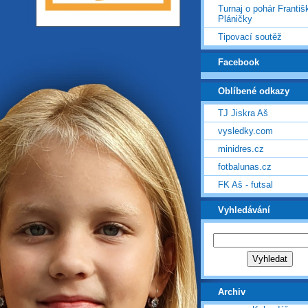
Turnaj o pohár Františ
Pláničky
Tipovací soutěž
Facebook
Oblíbené odkazy
TJ Jiskra Aš
vysledky.com
minidres.cz
fotbalunas.cz
FK Aš - futsal
Vyhledávání
Archiv