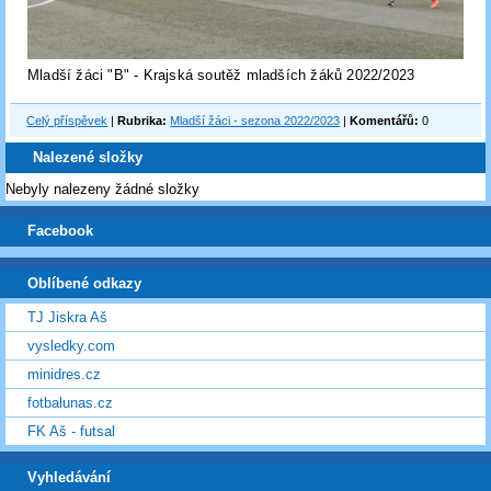
Mladší žáci "B" - Krajská soutěž mladších žáků 2022/2023
Celý příspěvek
|
Rubrika:
Mladší žáci - sezona 2022/2023
|
Komentářů:
0
Nalezené složky
Nebyly nalezeny žádné složky
Facebook
Oblíbené odkazy
TJ Jiskra Aš
vysledky.com
minidres.cz
fotbalunas.cz
FK Aš - futsal
Vyhledávání