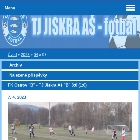
Menu
Úvod
»
2023
»
04
»
07
Archiv
Nalezené příspěvky
FK Ostrov "B" - TJ Jiskra Aš "B" 3:0 (1:0)
7. 4. 2023