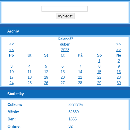
Archiv
Kalendář
<<
duben
>>
<<
2023
>>
Po
Út
St
Čt
Pá
So
Ne
1
2
3
4
5
6
7
8
9
10
11
12
13
14
15
16
17
18
19
20
21
22
23
24
25
26
27
28
29
30
Statistiky
Celkem:
3272795
Měsíc:
52550
Den:
1855
Online:
32