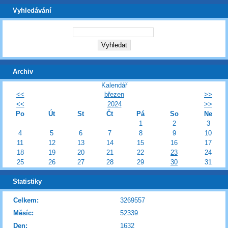
Vyhledávání
Archiv
Kalendář
<<
březen
>>
<<
2024
>>
Po
Út
St
Čt
Pá
So
Ne
1
2
3
4
5
6
7
8
9
10
11
12
13
14
15
16
17
18
19
20
21
22
23
24
25
26
27
28
29
30
31
Statistiky
Celkem:
3269557
Měsíc:
52339
Den:
1632