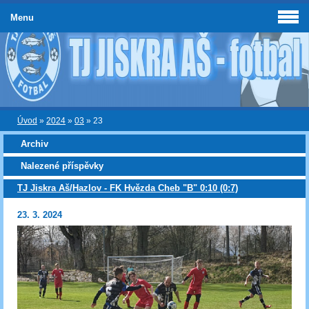
Menu
Úvod
»
2024
»
03
»
23
Archiv
Nalezené příspěvky
TJ Jiskra Aš/Hazlov - FK Hvězda Cheb "B" 0:10 (0:7)
23. 3. 2024