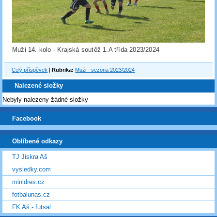
Muži 14. kolo - Krajská soutěž 1.A třída 2023/2024
Celý příspěvek
|
Rubrika:
Muži - sezona 2023/2024
Nalezené složky
Nebyly nalezeny žádné složky
Facebook
Oblíbené odkazy
TJ Jiskra Aš
vysledky.com
minidres.cz
fotbalunas.cz
FK Aš - futsal