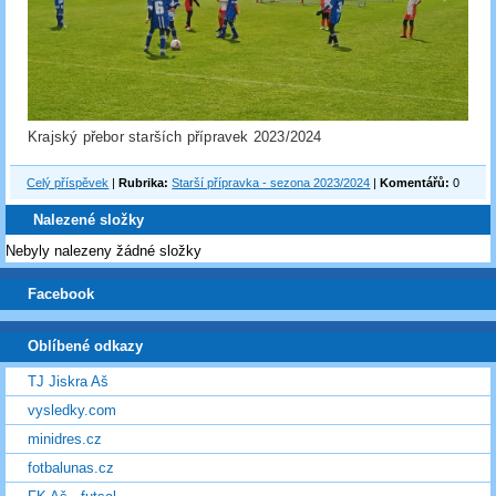
Krajský přebor starších přípravek 2023/2024
Celý příspěvek
|
Rubrika:
Starší přípravka - sezona 2023/2024
|
Komentářů:
0
Nalezené složky
Nebyly nalezeny žádné složky
Facebook
Oblíbené odkazy
TJ Jiskra Aš
vysledky.com
minidres.cz
fotbalunas.cz