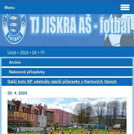
Menu
Úvod
»
2024
»
04
»
20
Archiv
Nalezené příspěvky
Další kolo KP odehrály starší přípravky v Karlových Varech
20. 4. 2024