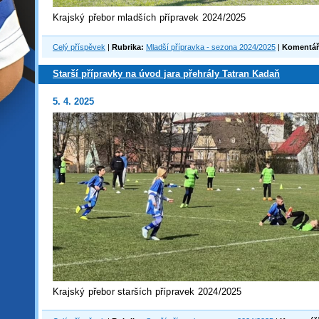
Krajský přebor mladších přípravek 2024/2025
Celý příspěvek
|
Rubrika:
Mladší přípravka - sezona 2024/2025
|
Komentář
Starší přípravky na úvod jara přehrály Tatran Kadaň
5. 4. 2025
Krajský přebor starších přípravek 2024/2025