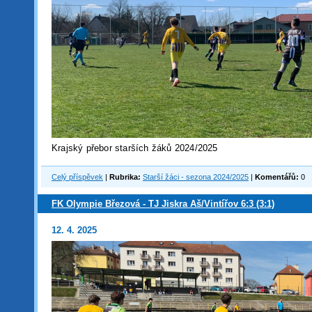
Krajský přebor starších žáků 2024/2025
Celý příspěvek
|
Rubrika:
Starší žáci - sezona 2024/2025
|
Komentářů:
0
FK Olympie Březová - TJ Jiskra Aš/Vintířov 6:3 (3:1)
12. 4. 2025