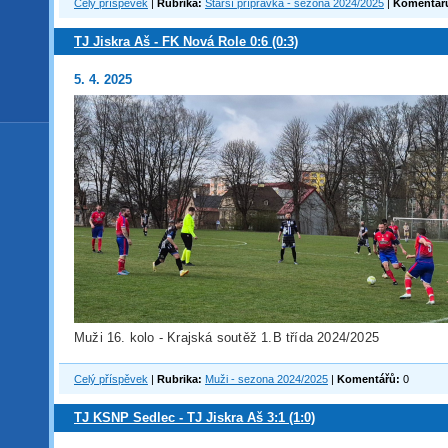
Celý příspěvek
|
Rubrika:
Starší přípravka - sezona 2024/2025
|
Komentář
TJ Jiskra Aš - FK Nová Role 0:6 (0:3)
5. 4. 2025
Muži 16. kolo - Krajská soutěž 1.B třída 2024/2025
Celý příspěvek
|
Rubrika:
Muži - sezona 2024/2025
|
Komentářů:
0
TJ KSNP Sedlec - TJ Jiskra Aš 3:1 (1:0)