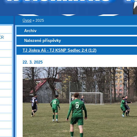
Úvod
»
2025
Archiv
ČR
Nalezené příspěvky
TJ Jiskra Aš - TJ KSNP Sedlec 2:4 (1:2)
22. 3. 2025