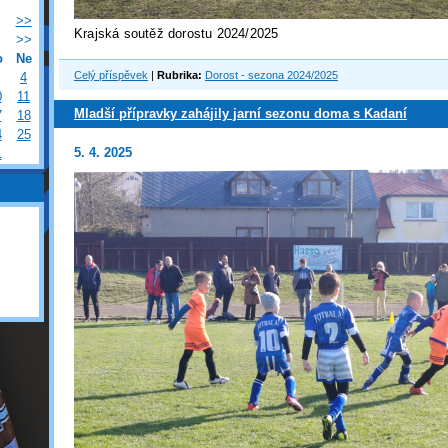
>>
Krajská soutěž dorostu 2024/2025
>>
o
Ne
Celý příspěvek
|
Rubrika:
Dorost - sezona 2024/2025
4
0
11
Mladší přípravky zahájily jarní sezonu doma s Kadaní
7
18
4
25
5. 4. 2025
1