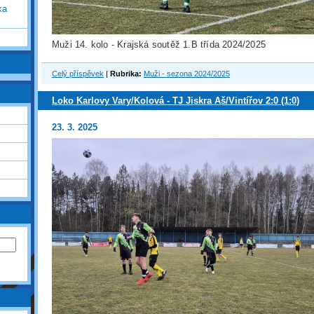
ka
Muži 14. kolo - Krajská soutěž 1.B třída 2024/2025
Celý příspěvek
|
Rubrika:
Muži - sezona 2024/2025
Loko Karlovy Vary/Kolová - TJ Jiskra Aš/Vintířov 2:0 (1:0)
23. 3. 2025