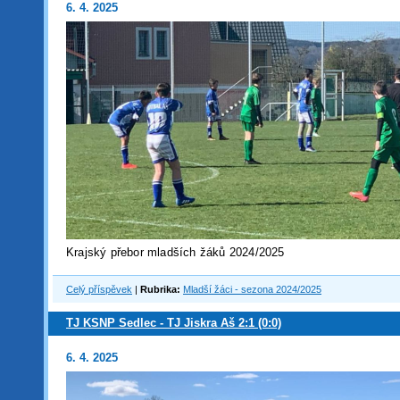
6. 4. 2025
Krajský přebor mladších žáků 2024/2025
Celý příspěvek
|
Rubrika:
Mladší žáci - sezona 2024/2025
TJ KSNP Sedlec - TJ Jiskra Aš 2:1 (0:0)
6. 4. 2025