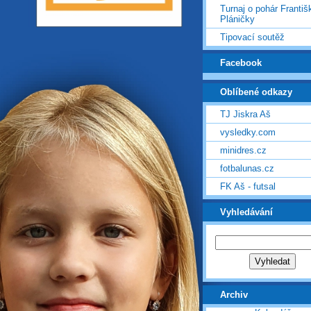
Turnaj o pohár Františ
Pláničky
Tipovací soutěž
Facebook
Oblíbené odkazy
TJ Jiskra Aš
vysledky.com
minidres.cz
fotbalunas.cz
FK Aš - futsal
Vyhledávání
Archiv