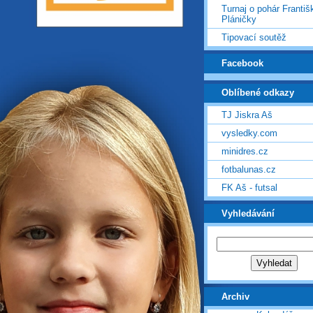
Turnaj o pohár Františ
Pláničky
Tipovací soutěž
Facebook
Oblíbené odkazy
TJ Jiskra Aš
vysledky.com
minidres.cz
fotbalunas.cz
FK Aš - futsal
Vyhledávání
Archiv