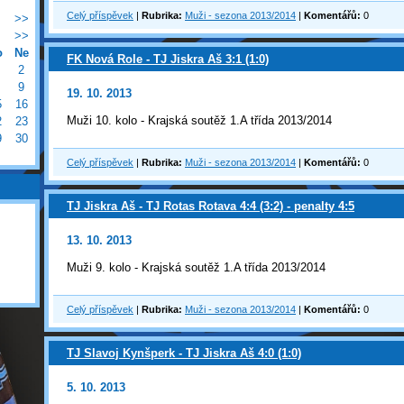
Celý příspěvek
|
Rubrika:
Muži - sezona 2013/2014
|
Komentářů:
0
>>
>>
o
Ne
FK Nová Role - TJ Jiskra Aš 3:1 (1:0)
2
9
19. 10. 2013
5
16
Muži 10. kolo - Krajská soutěž 1.A třída 2013/2014
2
23
9
30
Celý příspěvek
|
Rubrika:
Muži - sezona 2013/2014
|
Komentářů:
0
TJ Jiskra Aš - TJ Rotas Rotava 4:4 (3:2) - penalty 4:5
13. 10. 2013
Muži 9. kolo - Krajská soutěž 1.A třída 2013/2014
Celý příspěvek
|
Rubrika:
Muži - sezona 2013/2014
|
Komentářů:
0
TJ Slavoj Kynšperk - TJ Jiskra Aš 4:0 (1:0)
5. 10. 2013