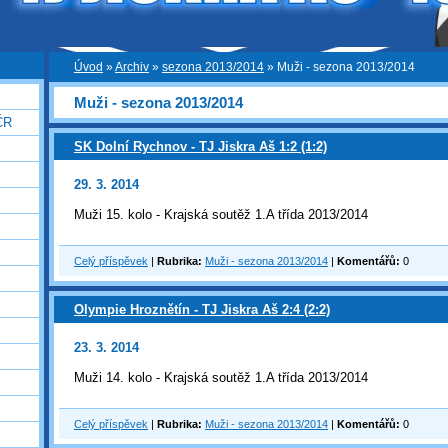
Úvod
»
Archiv
»
sezona 2013/2014
»
Muži - sezona 2013/2014
Muži - sezona 2013/2014
ČR
SK Dolní Rychnov - TJ Jiskra Aš 1:2 (1:2)
29. 3. 2014
Muži 15. kolo - Krajská soutěž 1.A třída 2013/2014
Celý příspěvek
|
Rubrika:
Muži - sezona 2013/2014
|
Komentářů:
0
Olympie Hroznětín - TJ Jiskra Aš 2:4 (2:2)
23. 3. 2014
Muži 14. kolo - Krajská soutěž 1.A třída 2013/2014
Celý příspěvek
|
Rubrika:
Muži - sezona 2013/2014
|
Komentářů:
0