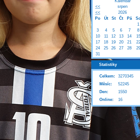
Kalendář
<<
srpen
<<
2026
Po
Út
St
Čt
Pá
S
1
3
4
5
6
7
8
10
11
12
13
14
1
17
18
19
20
21
2
24
25
26
27
28
2
31
Statistiky
Celkem:
3270345
Měsíc:
52245
Den:
1550
Online:
16