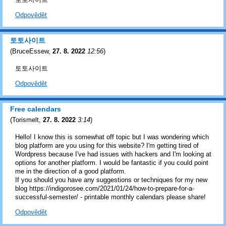
Odpovědět
토토사이트
(
BruceEssew
,
27. 8. 2022
12:56
)
토토사이트
Odpovědět
Free calendars
(
Torismelt
,
27. 8. 2022
3:14
)
Hello! I know this is somewhat off topic but I was wondering which
blog platform are you using for this website? I'm getting tired of
Wordpress because I've had issues with hackers and I'm looking at
options for another platform. I would be fantastic if you could point
me in the direction of a good platform.
If you should you have any suggestions or techniques for my new
blog https://indigorosee.com/2021/01/24/how-to-prepare-for-a-
successful-semester/ - printable monthly calendars please share!
Odpovědět