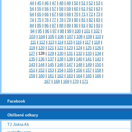
44
|
45
|
46
|
47
|
48
|
49
|
50
|
51
|
52
|
53
|
54
|
55
|
56
|
57
|
58
|
59
|
60
|
61
|
62
|
63
|
64
|
65
|
66
|
67
|
68
|
69
|
70
|
71
|
72
|
73
|
74
|
75
|
76
|
77
|
78
|
79
|
80
|
81
|
82
|
83
|
84
|
85
|
86
|
87
|
88
|
89
|
90
|
91
|
92
|
93
|
94
|
95
|
96
|
97
|
98
|
99
|
100
|
101
|
102
|
103
|
104
|
105
|
106
|
107
|
108
|
109
|
110
|
111
|
112
|
113
|
114
|
115
|
116
|
117
|
118
|
119
|
120
|
121
|
122
|
123
|
124
|
125
|
126
|
127
|
128
|
129
|
130
|
131
|
132
|
133
|
134
|
135
|
136
|
137
|
138
|
139
|
140
|
141
|
142
|
143
|
144
|
145
|
146
|
147
|
148
|
149
|
150
|
151
|
152
|
153
|
154
|
155
|
156
|
157
|
158
|
159
|
160
|
161
|
162
|
163
|
164
|
165
|
166
|
167
|
168
|
169
|
170
|
171
Facebook
Oblíbené odkazy
TJ Jiskra Aš