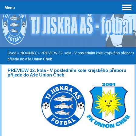
Menu
Úvod
»
NOVINKY
»
PREVIEW 32. kola - V posledním kole krajského přeboru
přijede do Aše Union Cheb
PREVIEW 32. kola - V posledním kole krajského přeboru
přijede do Aše Union Cheb