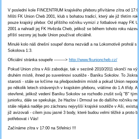
V poslední kole FINCENTRUM krajského přeboru přívítáme zítra od 17:
hřišti FK Union Cheb 2001, klub s bohatou tradicí, který ale již třetím ro
pouze krajský přebor. Od příštího ročníku vymizí z fotbalové mapy FK 
2001 a nahradí jej FK Hvězda Cheb, jelikož se během tohoto roku název
příští sezony jej bude Union používat oficiálně.
Minulé kolo náš dnešní soupeř doma nezvádl a na Lokomotivě prohrál s 
Sokolova 1:3.
Oficiální stránka soupeře --------->
http://www.fkunioncheb.cz/
Pokud Union zítra v Aši zaboduje, tak v sezóně 2010/2011 skončí na v
druhém místě, ihned po suverénovi soutěže - Baníku Sokolov. To Jiskra 
starosti - stále se krčíme na předposledním místě a pokud Union nepora
po několik letech strávených v krajském přeboru, vrátíme do 1.A třídy. Al
otevřené, jelikož vedení Baníku Sokolov se rozhodlo zrušit svůj "B" tým,
juniorku, dále se spekuluje, že Hazlov i Drmoul se do dalšího ročníku nep
stále nějaká naděje pro záchranu nejvyšší krajské soutěže v Aši, existuj
již avizovali - cílem jsou jasné 3 body, které budou velmi těžké a proto
potřebovat i Vás!
Začínáme zítra v 17:00 na Střelnici !!!