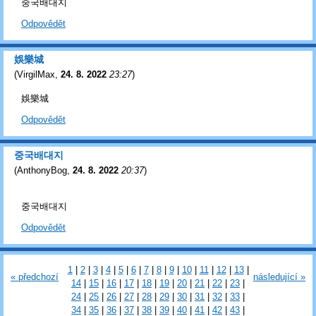
중국배대지
Odpovědět
娛樂城
(
VirgilMax
,
24. 8. 2022
23:27
)
娛樂城
Odpovědět
중국배대지
(
AnthonyBog
,
24. 8. 2022
20:37
)
중국배대지
Odpovědět
1
|
2
|
3
|
4
|
5
|
6
|
7
|
8
|
9
|
10
|
11
|
12
|
13
|
« předchozí
následující »
14
|
15
|
16
|
17
|
18
|
19
|
20
|
21
|
22
|
23
|
24
|
25
|
26
|
27
|
28
|
29
|
30
|
31
|
32
|
33
|
34
|
35
|
36
|
37
|
38
|
39
|
40
|
41
|
42
|
43
|