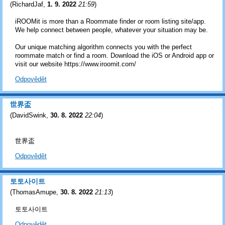
(
RichardJaf
,
1. 9. 2022
21:59
)
iROOMit is more than a Roommate finder or room listing site/app.
We help connect between people, whatever your situation may be.
Our unique matching algorithm connects you with the perfect
roommate match or find a room. Download the iOS or Android app or
visit our website https://www.iroomit.com/
Odpovědět
世界盃
(
DavidSwink
,
30. 8. 2022
22:04
)
世界盃
Odpovědět
토토사이트
(
ThomasAmupe
,
30. 8. 2022
21:13
)
토토사이트
Odpovědět