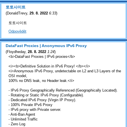
토토사이트
(
DonaldTrevy
,
29. 8. 2022
6:33
)
토토사이트
Odpovědět
DataFast Proxies | Anonymous IPv6 Proxy
(
Floydheday
,
28. 8. 2022
1:24
)
<b>DataFast Proxies | IPv6 proxies</b>
<i><b>Definitive Solution in IPv6 Proxy! </b></i>
<i>Anonymous IPv6 Proxy, undetectable on L2 and L3 Layers of the
OSI model,
100% no DNS leak, no Header leak.</i>
- IPv6 Proxy Geographically Referenced (Geographically Located).
- Rotating or Static IPv6 Proxy (Configurable).
- Dedicated IPv6 Proxy (Virgin IP Proxy).
- 100% Private IPv6 Proxy
- IPv6 proxy with Private server.
- Anti-Ban Agent
- Unlimited Traffic
- Zero Log