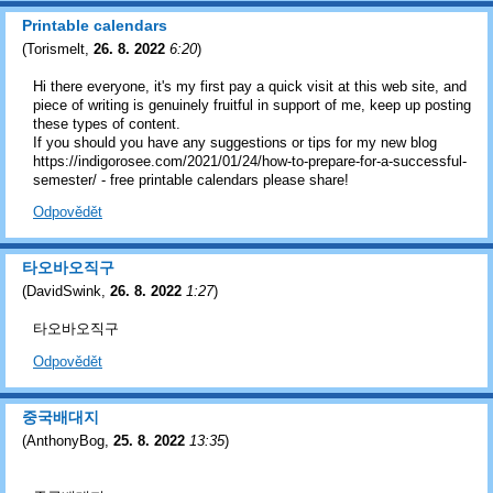
Printable calendars
(
Torismelt
,
26. 8. 2022
6:20
)
Hi there everyone, it's my first pay a quick visit at this web site, and
piece of writing is genuinely fruitful in support of me, keep up posting
these types of content.
If you should you have any suggestions or tips for my new blog
https://indigorosee.com/2021/01/24/how-to-prepare-for-a-successful-
semester/ - free printable calendars please share!
Odpovědět
타오바오직구
(
DavidSwink
,
26. 8. 2022
1:27
)
타오바오직구
Odpovědět
중국배대지
(
AnthonyBog
,
25. 8. 2022
13:35
)