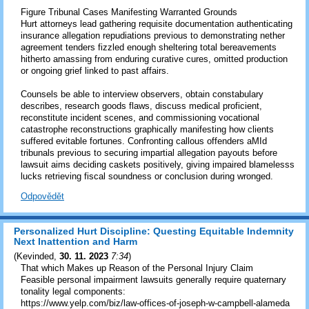
Figure Tribunal Cases Manifesting Warranted Grounds
Hurt attorneys lead gathering requisite documentation authenticating
insurance allegation repudiations previous to demonstrating nether
agreement tenders fizzled enough sheltering total bereavements
hitherto amassing from enduring curative cures, omitted production
or ongoing grief linked to past affairs.
Counsels be able to interview observers, obtain constabulary
describes, research goods flaws, discuss medical proficient,
reconstitute incident scenes, and commissioning vocational
catastrophe reconstructions graphically manifesting how clients
suffered evitable fortunes. Confronting callous offenders aMId
tribunals previous to securing impartial allegation payouts before
lawsuit aims deciding caskets positively, giving impaired blamelesss
lucks retrieving fiscal soundness or conclusion during wronged.
Odpovědět
Personalized Hurt Discipline: Questing Equitable Indemnity
Next Inattention and Harm
(
Kevinded
,
30. 11. 2023
7:34
)
That which Makes up Reason of the Personal Injury Claim
Feasible personal impairment lawsuits generally require quaternary
tonality legal components:
https://www.yelp.com/biz/law-offices-of-joseph-w-campbell-alameda