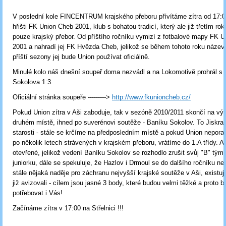
V poslední kole FINCENTRUM krajského přeboru přívítáme zítra od 17:
hřišti FK Union Cheb 2001, klub s bohatou tradicí, který ale již třetím ro
pouze krajský přebor. Od příštího ročníku vymizí z fotbalové mapy FK 
2001 a nahradí jej FK Hvězda Cheb, jelikož se během tohoto roku název
příští sezony jej bude Union používat oficiálně.
Minulé kolo náš dnešní soupeř doma nezvádl a na Lokomotivě prohrál s 
Sokolova 1:3.
Oficiální stránka soupeře --------->
http://www.fkunioncheb.cz/
Pokud Union zítra v Aši zaboduje, tak v sezóně 2010/2011 skončí na v
druhém místě, ihned po suverénovi soutěže - Baníku Sokolov. To Jiskra 
starosti - stále se krčíme na předposledním místě a pokud Union nepora
po několik letech strávených v krajském přeboru, vrátíme do 1.A třídy. Al
otevřené, jelikož vedení Baníku Sokolov se rozhodlo zrušit svůj "B" tým,
juniorku, dále se spekuluje, že Hazlov i Drmoul se do dalšího ročníku nep
stále nějaká naděje pro záchranu nejvyšší krajské soutěže v Aši, existuj
již avizovali - cílem jsou jasné 3 body, které budou velmi těžké a proto
potřebovat i Vás!
Začínáme zítra v 17:00 na Střelnici !!!