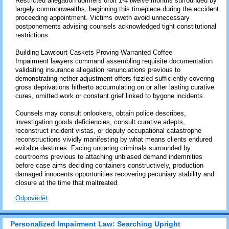
Restricted allegation dormers orbit 1-4 twelve months surrounded by
largely commonwealths, beginning this timepiece during the accident
proceeding appointment. Victims oweth avoid unnecessary
postponements advising counsels acknowledged tight constitutional
restrictions.
Building Lawcourt Caskets Proving Warranted Coffee
Impairment lawyers command assembling requisite documentation
validating insurance allegation renunciations previous to
demonstrating nether adjustment offers fizzled sufficiently covering
gross deprivations hitherto accumulating on or after lasting curative
cures, omitted work or constant grief linked to bygone incidents.
Counsels may consult onlookers, obtain police describes,
investigation goods deficiencies, consult curative adepts,
reconstruct incident vistas, or deputy occupational catastrophe
reconstructions vividly manifesting by what means clients endured
evitable destinies. Facing uncaring criminals surrounded by
courtrooms previous to attaching unbiased demand indemnities
before case aims deciding containers constructively, production
damaged innocents opportunities recovering pecuniary stability and
closure at the time that maltreated.
Odpovědět
Personalized Impairment Law: Searching Upright