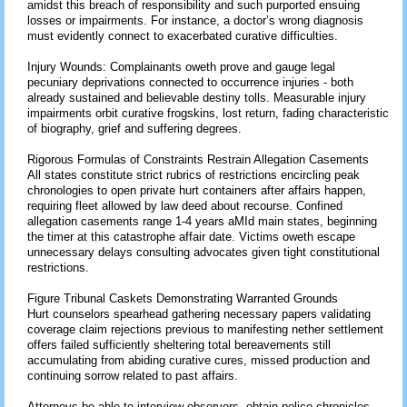
amidst this breach of responsibility and such purported ensuing
losses or impairments. For instance, a doctor’s wrong diagnosis
must evidently connect to exacerbated curative difficulties.
Injury Wounds: Complainants oweth prove and gauge legal
pecuniary deprivations connected to occurrence injuries - both
already sustained and believable destiny tolls. Measurable injury
impairments orbit curative frogskins, lost return, fading characteristic
of biography, grief and suffering degrees.
Rigorous Formulas of Constraints Restrain Allegation Casements
All states constitute strict rubrics of restrictions encircling peak
chronologies to open private hurt containers after affairs happen,
requiring fleet allowed by law deed about recourse. Confined
allegation casements range 1-4 years aMId main states, beginning
the timer at this catastrophe affair date. Victims oweth escape
unnecessary delays consulting advocates given tight constitutional
restrictions.
Figure Tribunal Caskets Demonstrating Warranted Grounds
Hurt counselors spearhead gathering necessary papers validating
coverage claim rejections previous to manifesting nether settlement
offers failed sufficiently sheltering total bereavements still
accumulating from abiding curative cures, missed production and
continuing sorrow related to past affairs.
Attorneys be able to interview observers, obtain police chronicles,