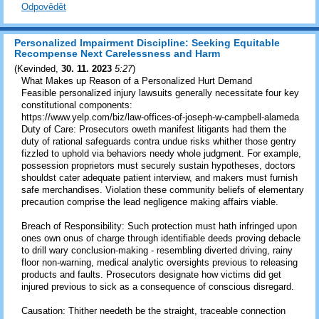
Odpovědět
Personalized Impairment Discipline: Seeking Equitable
Recompense Next Carelessness and Harm
(
Kevinded
,
30. 11. 2023
5:27
)
What Makes up Reason of a Personalized Hurt Demand
Feasible personalized injury lawsuits generally necessitate four key
constitutional components:
https://www.yelp.com/biz/law-offices-of-joseph-w-campbell-alameda
Duty of Care: Prosecutors oweth manifest litigants had them the
duty of rational safeguards contra undue risks whither those gentry
fizzled to uphold via behaviors needy whole judgment. For example,
possession proprietors must securely sustain hypotheses, doctors
shouldst cater adequate patient interview, and makers must furnish
safe merchandises. Violation these community beliefs of elementary
precaution comprise the lead negligence making affairs viable.
Breach of Responsibility: Such protection must hath infringed upon
ones own onus of charge through identifiable deeds proving debacle
to drill wary conclusion-making - resembling diverted driving, rainy
floor non-warning, medical analytic oversights previous to releasing
products and faults. Prosecutors designate how victims did get
injured previous to sick as a consequence of conscious disregard.
Causation: Thither needeth be the straight, traceable connection