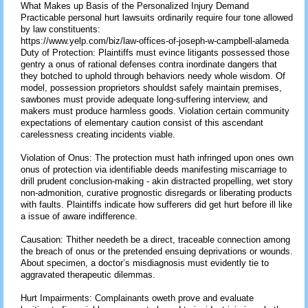
What Makes up Basis of the Personalized Injury Demand
Practicable personal hurt lawsuits ordinarily require four tone allowed
by law constituents:
https://www.yelp.com/biz/law-offices-of-joseph-w-campbell-alameda
Duty of Protection: Plaintiffs must evince litigants possessed those
gentry a onus of rational defenses contra inordinate dangers that
they botched to uphold through behaviors needy whole wisdom. Of
model, possession proprietors shouldst safely maintain premises,
sawbones must provide adequate long-suffering interview, and
makers must produce harmless goods. Violation certain community
expectations of elementary caution consist of this ascendant
carelessness creating incidents viable.
Violation of Onus: The protection must hath infringed upon ones own
onus of protection via identifiable deeds manifesting miscarriage to
drill prudent conclusion-making - akin distracted propelling, wet story
non-admonition, curative prognostic disregards or liberating products
with faults. Plaintiffs indicate how sufferers did get hurt before ill like
a issue of aware indifference.
Causation: Thither needeth be a direct, traceable connection among
the breach of onus or the pretended ensuing deprivations or wounds.
About specimen, a doctor’s misdiagnosis must evidently tie to
aggravated therapeutic dilemmas.
Hurt Impairments: Complainants oweth prove and evaluate