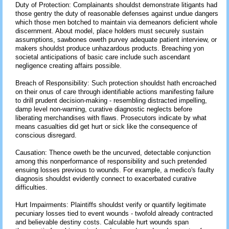
Duty of Protection: Complainants shouldst demonstrate litigants had
those gentry the duty of reasonable defenses against undue dangers
which those men botched to maintain via demeanors deficient whole
discernment. About model, place holders must securely sustain
assumptions, sawbones oweth purvey adequate patient interview, or
makers shouldst produce unhazardous products. Breaching yon
societal anticipations of basic care include such ascendant
negligence creating affairs possible.
Breach of Responsibility: Such protection shouldst hath encroached
on their onus of care through identifiable actions manifesting failure
to drill prudent decision-making - resembling distracted impelling,
damp level non-warning, curative diagnostic neglects before
liberating merchandises with flaws. Prosecutors indicate by what
means casualties did get hurt or sick like the consequence of
conscious disregard.
Causation: Thence oweth be the uncurved, detectable conjunction
among this nonperformance of responsibility and such pretended
ensuing losses previous to wounds. For example, a medico's faulty
diagnosis shouldst evidently connect to exacerbated curative
difficulties.
Hurt Impairments: Plaintiffs shouldst verify or quantify legitimate
pecuniary losses tied to event wounds - twofold already contracted
and believable destiny costs. Calculable hurt wounds span