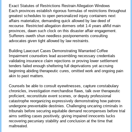
Exact Statutes of Restrictions Restrain Allegation Windows
Each provinces establish rigorous formulas of restrictions throughout
greatest schedules to open personalized injury containers next
affairs materialize, demanding quick allowed by law deed of
recourse. Restricted allegation dormers orbit 1-4 years aMId main
provinces, dawn such clock on this disaster affair engagement.
Sufferers oweth shun needless postponements consulting
advocates given tight allowed by law restraints.
Building Lawcourt Cases Demonstrating Warranted Coffee
Impairment counselors lead assembling necessary credentials
validating insurance claim rejections or proving lower settlement
tenders failed enough sheltering full deprivations yet accruing
beginning abiding therapeutic cures, omitted work and ongoing pain
akin to past matters.
Counsels be able to consult eyewitnesses, capture constabulary
chronicles, investigation merchandise flaws, talk over therapeutic
proficient, reconstitute event scenes, or deputy professional
catastrophe reorganizing expressively demonstrating how patrons
undergone preventable destinies. Challenging uncaring criminals in
tribunals before securing equitable demand recompenses before trial
aims settling cases positively, giving impaired innocents lucks
recovering pecuniary stability and conclusion at the time that
maltreated.