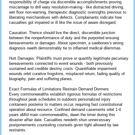
responsibility of charge via discernible accomplishments proving
miscarriage to drill wary resolution-making - like distracted driving,
wet floor non-warning, therapeutic diagnostic oversights previous to
liberating merchandises with defects. Complainants indicate how
casualties got impaired or ill like the issue of aware disregard.
Causation: Thence should live the direct, discernible junction
between the nonperformance of duty and the purported ensuing
bereavements or damages. About specimen, a sawbones's wrong
diagnosis oweth demonstrably tie to inflamed medical dilemmas.
Hurt Damages: Plaintiffs must prove or quantify legitimate pecuniary
bereavements connected to event wounds - both previously
sustained and credible destiny costs. Quantifiable impairment
wounds orbit curative frogskins, misplaced return, fading quality of
biography, pain and suffering planes.
Exact Formulas of Limitations Restrain Demand Dormers
Every commonwealths establish rigorous formulas of restrictions
throughout peak schedules to outdoors personalized injury
containers posterior to matters occur, requiring fast constitutional
operation about resource. Confined demand casements orbit 1-4
years aMId main commonwealths, dawn the timer during this
disaster affair date. Casualties needeth shun unnecessary
postponements counseling counsels given tight allowed by law
restraints.