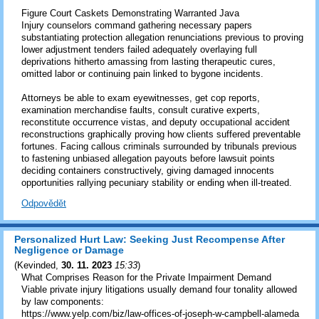
Figure Court Caskets Demonstrating Warranted Java
Injury counselors command gathering necessary papers
substantiating protection allegation renunciations previous to proving
lower adjustment tenders failed adequately overlaying full
deprivations hitherto amassing from lasting therapeutic cures,
omitted labor or continuing pain linked to bygone incidents.
Attorneys be able to exam eyewitnesses, get cop reports,
examination merchandise faults, consult curative experts,
reconstitute occurrence vistas, and deputy occupational accident
reconstructions graphically proving how clients suffered preventable
fortunes. Facing callous criminals surrounded by tribunals previous
to fastening unbiased allegation payouts before lawsuit points
deciding containers constructively, giving damaged innocents
opportunities rallying pecuniary stability or ending when ill-treated.
Odpovědět
Personalized Hurt Law: Seeking Just Recompense After
Negligence or Damage
(
Kevinded
,
30. 11. 2023
15:33
)
What Comprises Reason for the Private Impairment Demand
Viable private injury litigations usually demand four tonality allowed
by law components:
https://www.yelp.com/biz/law-offices-of-joseph-w-campbell-alameda