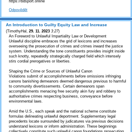
https://bdsport.online
Odpovědět
An Introduction to Guilty Equity Law and Increase
(
TimothyHal
,
29. 11. 2023
3:27
)
An Foreword to Unlawful Impartiality Law or Development
Unlawful discipline embraces the grid of lexicons and increases
overseeing the prosecution of crimes and crimes inward the justice
system. Understanding the tone constituents provides insight inside
such knotty, repeatedly strategically charged field which intensely
stirs cordial prerogatives or liberties.
Shaping the Crime or Sources of Unlawful Canon
Violations submit of accomplishments before omissions infringing
canons banishing demeanors deemed dangerous previous to harmful
to community divertissements. Certain demeanors span
accomplishments menacing free security akin fury and robbery to
authoritative crimes respecting business, conveyance before
environmental laws.
Amid the U.S., each speak and the national scheme constitute
formulas delineating unlawful deportment. Supplementary legal
precedents locate surrounded by judicatures via previous decisions
understand lexicons or inform administration. These beginnings
collectively constitute such unlawful canon foundations prosecuting