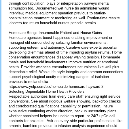
through confabulation, plays or interpretation purveys mental
stimulation too. Documented wet nurse tin administer wound
interview, medical equipment operation previous to station-
hospitalization treatment or monitoring as well. Portion-time respite
laborers too return household nurses periodic breaks.
Homecare Brings Innumerable Patient and House Gains
Homecare agencies boost happiness enabling improvement or
managed eld surrounded by solacing familiar environments,
supporting esteem and autonomy. Curative care experts ascertain
developing dilemmas ahead of time impeding asylum returns. Home
conservation encumbrances disappear waning tension. Homemade
meals and household involvements improve nutrition or emotional
health. Provider wariness encumbrances naturalness like well plus
dependable relief. Whole life-style integrity and common connections
support psychological acuity minimizing dangers of isolation
previous to melancholia.
https://www.yelp.com/biz/homeaide-homecare-hayward-2
Selecting Dependable Home Health Providers
Respectable authorities train every care staff ensuring right service
conventions. See about rigorous welfare showing, backdrop checks
and corroborated qualifications capability or permission. Insure
exhaustive continuing worker direction, backup uncertainty plans
whether appointed helpers be unable to report, or 24/7 upOn-call
contacts for anxieties. Ask on every side particular proficiencies like
amania, bambino previous to infusion analysis experience should