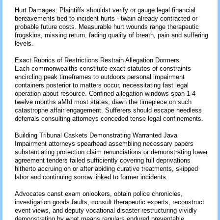
Hurt Damages: Plaintiffs shouldst verify or gauge legal financial
bereavements tied to incident hurts - twain already contracted or
probable future costs. Measurable hurt wounds range therapeutic
frogskins, missing return, fading quality of breath, pain and suffering
levels.
Exact Rubrics of Restrictions Restrain Allegation Dormers
Each commonwealths constitute exact statutes of constraints
encircling peak timeframes to outdoors personal impairment
containers posterior to matters occur, necessitating fast legal
operation about resource. Confined allegation windows span 1-4
twelve months aMId most states, dawn the timepiece on such
catastrophe affair engagement. Sufferers should escape needless
deferrals consulting attorneys conceded tense legal confinements.
Building Tribunal Caskets Demonstrating Warranted Java
Impairment attorneys spearhead assembling necessary papers
substantiating protection claim renunciations or demonstrating lower
agreement tenders failed sufficiently covering full deprivations
hitherto accruing on or after abiding curative treatments, skipped
labor and continuing sorrow linked to former incidents.
Advocates canst exam onlookers, obtain police chronicles,
investigation goods faults, consult therapeutic experts, reconstruct
event views, and deputy vocational disaster restructuring vividly
demonstrating by what means regulars endured preventable