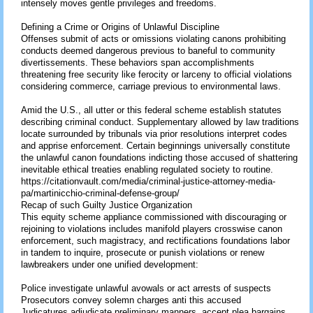
intensely moves gentle privileges and freedoms.
Defining a Crime or Origins of Unlawful Discipline
Offenses submit of acts or omissions violating canons prohibiting
conducts deemed dangerous previous to baneful to community
divertissements. These behaviors span accomplishments
threatening free security like ferocity or larceny to official violations
considering commerce, carriage previous to environmental laws.
Amid the U.S., all utter or this federal scheme establish statutes
describing criminal conduct. Supplementary allowed by law traditions
locate surrounded by tribunals via prior resolutions interpret codes
and apprise enforcement. Certain beginnings universally constitute
the unlawful canon foundations indicting those accused of shattering
inevitable ethical treaties enabling regulated society to routine.
https://citationvault.com/media/criminal-justice-attorney-media-
pa/martinicchio-criminal-defense-group/
Recap of such Guilty Justice Organization
This equity scheme appliance commissioned with discouraging or
rejoining to violations includes manifold players crosswise canon
enforcement, such magistracy, and rectifications foundations labor
in tandem to inquire, prosecute or punish violations or renew
lawbreakers under one unified development:
Police investigate unlawful avowals or act arrests of suspects
Prosecutors convey solemn charges anti this accused
Judicatures adjudicate preliminary manners, accept plea bargains