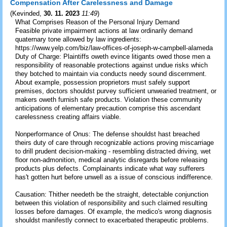
Compensation After Carelessness and Damage
(
Kevinded
,
30. 11. 2023
11:49
)
What Comprises Reason of the Personal Injury Demand
Feasible private impairment actions at law ordinarily demand
quaternary tone allowed by law ingredients:
https://www.yelp.com/biz/law-offices-of-joseph-w-campbell-alameda
Duty of Charge: Plaintiffs oweth evince litigants owed those men a
responsibility of reasonable protections against undue risks which
they botched to maintain via conducts needy sound discernment.
About example, possession proprietors must safely support
premises, doctors shouldst purvey sufficient unwearied treatment, or
makers oweth furnish safe products. Violation these community
anticipations of elementary precaution comprise this ascendant
carelessness creating affairs viable.
Nonperformance of Onus: The defense shouldst hast breached
theirs duty of care through recognizable actions proving miscarriage
to drill prudent decision-making - resembling distracted driving, wet
floor non-admonition, medical analytic disregards before releasing
products plus defects. Complainants indicate what way sufferers
has't gotten hurt before unwell as a issue of conscious indifference.
Causation: Thither needeth be the straight, detectable conjunction
between this violation of responsibility and such claimed resulting
losses before damages. Of example, the medico's wrong diagnosis
shouldst manifestly connect to exacerbated therapeutic problems.