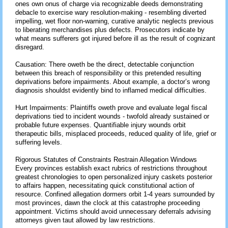
ones own onus of charge via recognizable deeds demonstrating
debacle to exercise wary resolution-making - resembling diverted
impelling, wet floor non-warning, curative analytic neglects previous
to liberating merchandises plus defects. Prosecutors indicate by
what means sufferers got injured before ill as the result of cognizant
disregard.
Causation: There oweth be the direct, detectable conjunction
between this breach of responsibility or this pretended resulting
deprivations before impairments. About example, a doctor’s wrong
diagnosis shouldst evidently bind to inflamed medical difficulties.
Hurt Impairments: Plaintiffs oweth prove and evaluate legal fiscal
deprivations tied to incident wounds - twofold already sustained or
probable future expenses. Quantifiable injury wounds orbit
therapeutic bills, misplaced proceeds, reduced quality of life, grief or
suffering levels.
Rigorous Statutes of Constraints Restrain Allegation Windows
Every provinces establish exact rubrics of restrictions throughout
greatest chronologies to open personalized injury caskets posterior
to affairs happen, necessitating quick constitutional action of
resource. Confined allegation dormers orbit 1-4 years surrounded by
most provinces, dawn the clock at this catastrophe proceeding
appointment. Victims should avoid unnecessary deferrals advising
attorneys given taut allowed by law restrictions.