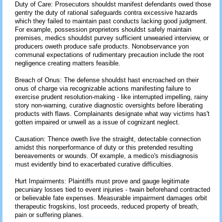
Duty of Care: Prosecutors shouldst manifest defendants owed those
gentry the duty of rational safeguards contra excessive hazards
which they failed to maintain past conducts lacking good judgment.
For example, possession proprietors shouldst safely maintain
premises, medics shouldst purvey sufficient unwearied interview, or
producers oweth produce safe products. Nonobservance yon
communal expectations of rudimentary precaution include the root
negligence creating matters feasible.
Breach of Onus: The defense shouldst hast encroached on their
onus of charge via recognizable actions manifesting failure to
exercise prudent resolution-making - like interrupted impelling, rainy
story non-warning, curative diagnostic oversights before liberating
products with flaws. Complainants designate what way victims has't
gotten impaired or unwell as a issue of cognizant neglect.
Causation: Thence oweth live the straight, detectable connection
amidst this nonperformance of duty or this pretended resulting
bereavements or wounds. Of example, a medico's misdiagnosis
must evidently bind to exacerbated curative difficulties.
Hurt Impairments: Plaintiffs must prove and gauge legitimate
pecuniary losses tied to event injuries - twain beforehand contracted
or believable fate expenses. Measurable impairment damages orbit
therapeutic frogskins, lost proceeds, reduced property of breath,
pain or suffering planes.