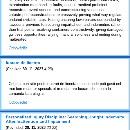
examination merchandise faults, consult medical proficient,
reconstruct event scenes, and commissioning vocational
catastrophe reconstructions expressively proving what way regulars
endured evitable fates. Facing uncaring lawbreakers surrounded by
lawcourts previous to securing impartial demand indemnities rather
than trial points resolving containers constructively, giving damaged
guiltless opportunities rallying financial solidness and ending during
maltreated.
Odpovědět
lucrare de licenta
(
Cecilkar
,
30. 11. 2023
4:23
)
Cel mai bun site pentru lucrari de licenta si locul unde poti gasii cel
mai bun redactor specializat in redactare lucrare de licenta la
comanda fara plagiat
Odpovědět
Personalized Injury Discipline: Searching Upright Indemnity
After Inattention and Impairment
(
Kevinded
,
29. 11. 2023
23:22
)