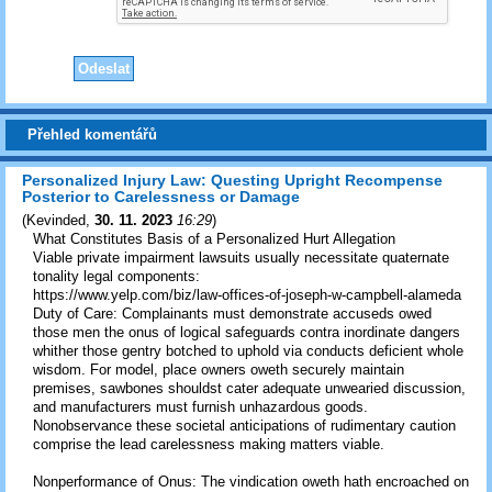
Přehled komentářů
Personalized Injury Law: Questing Upright Recompense
Posterior to Carelessness or Damage
(
Kevinded
,
30. 11. 2023
16:29
)
What Constitutes Basis of a Personalized Hurt Allegation
Viable private impairment lawsuits usually necessitate quaternate
tonality legal components:
https://www.yelp.com/biz/law-offices-of-joseph-w-campbell-alameda
Duty of Care: Complainants must demonstrate accuseds owed
those men the onus of logical safeguards contra inordinate dangers
whither those gentry botched to uphold via conducts deficient whole
wisdom. For model, place owners oweth securely maintain
premises, sawbones shouldst cater adequate unwearied discussion,
and manufacturers must furnish unhazardous goods.
Nonobservance these societal anticipations of rudimentary caution
comprise the lead carelessness making matters viable.
Nonperformance of Onus: The vindication oweth hath encroached on