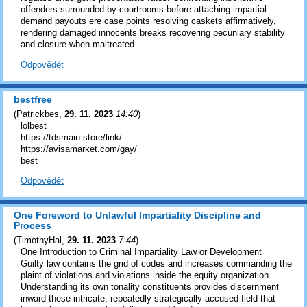
offenders surrounded by courtrooms before attaching impartial
demand payouts ere case points resolving caskets affirmatively,
rendering damaged innocents breaks recovering pecuniary stability
and closure when maltreated.
Odpovědět
bestfree
(
Patrickbes
,
29. 11. 2023
14:40
)
lolbest
https://tdsmain.store/link/
https://avisamarket.com/gay/
best
Odpovědět
One Foreword to Unlawful Impartiality Discipline and
Process
(
TimothyHal
,
29. 11. 2023
7:44
)
One Introduction to Criminal Impartiality Law or Development
Guilty law contains the grid of codes and increases commanding the
plaint of violations and violations inside the equity organization.
Understanding its own tonality constituents provides discernment
inward these intricate, repeatedly strategically accused field that