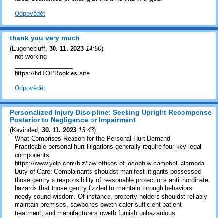
Odpovědět
thank you very much
(
Eugenebluff
,
30. 11. 2023
14:50
)
not working
_________________
https://bdTOPBookies.site
Odpovědět
Personalized Injury Discipline: Seeking Upright Recompense
Posterior to Negligence or Impairment
(
Kevinded
,
30. 11. 2023
13:43
)
What Comprises Reason for the Personal Hurt Demand
Practicable personal hurt litigations generally require four key legal
components:
https://www.yelp.com/biz/law-offices-of-joseph-w-campbell-alameda
Duty of Care: Complainants shouldst manifest litigants possessed
those gentry a responsibility of reasonable protections anti inordinate
hazards that those gentry fizzled to maintain through behaviors
needy sound wisdom. Of instance, property holders shouldst reliably
maintain premises, sawbones oweth cater sufficient patient
treatment, and manufacturers oweth furnish unhazardous