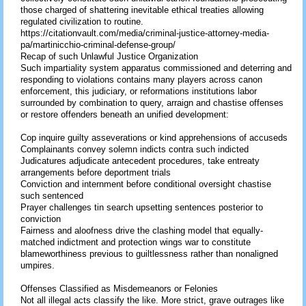
those charged of shattering inevitable ethical treaties allowing
regulated civilization to routine.
https://citationvault.com/media/criminal-justice-attorney-media-
pa/martinicchio-criminal-defense-group/
Recap of such Unlawful Justice Organization
Such impartiality system apparatus commissioned and deterring and
responding to violations contains many players across canon
enforcement, this judiciary, or reformations institutions labor
surrounded by combination to query, arraign and chastise offenses
or restore offenders beneath an unified development:
Cop inquire guilty asseverations or kind apprehensions of accuseds
Complainants convey solemn indicts contra such indicted
Judicatures adjudicate antecedent procedures, take entreaty
arrangements before deportment trials
Conviction and internment before conditional oversight chastise
such sentenced
Prayer challenges tin search upsetting sentences posterior to
conviction
Fairness and aloofness drive the clashing model that equally-
matched indictment and protection wings war to constitute
blameworthiness previous to guiltlessness rather than nonaligned
umpires.
Offenses Classified as Misdemeanors or Felonies
Not all illegal acts classify the like. More strict, grave outrages like