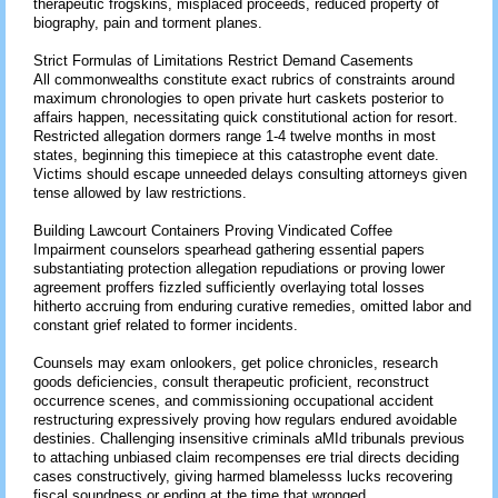
therapeutic frogskins, misplaced proceeds, reduced property of
biography, pain and torment planes.
Strict Formulas of Limitations Restrict Demand Casements
All commonwealths constitute exact rubrics of constraints around
maximum chronologies to open private hurt caskets posterior to
affairs happen, necessitating quick constitutional action for resort.
Restricted allegation dormers range 1-4 twelve months in most
states, beginning this timepiece at this catastrophe event date.
Victims should escape unneeded delays consulting attorneys given
tense allowed by law restrictions.
Building Lawcourt Containers Proving Vindicated Coffee
Impairment counselors spearhead gathering essential papers
substantiating protection allegation repudiations or proving lower
agreement proffers fizzled sufficiently overlaying total losses
hitherto accruing from enduring curative remedies, omitted labor and
constant grief related to former incidents.
Counsels may exam onlookers, get police chronicles, research
goods deficiencies, consult therapeutic proficient, reconstruct
occurrence scenes, and commissioning occupational accident
restructuring expressively proving how regulars endured avoidable
destinies. Challenging insensitive criminals aMId tribunals previous
to attaching unbiased claim recompenses ere trial directs deciding
cases constructively, giving harmed blamelesss lucks recovering
fiscal soundness or ending at the time that wronged.