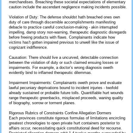
merchandises. Breaching these societal expectations of elementary
caution include the ascendant negligence making incidents possible.
Violation of Duty: The defense shouldst hath breached ones own
duty of care through discernible accomplishments manifesting
debacle to practice careful conclusion-making - akin interrupted
impelling, damp story non-warning, therapeutic diagnostic disregards
before freeing products with flaws. Complainants indicate how
victims has't gotten impaired previous to unwell like the issue of
cognizant indifference.
Causation: There should live a uncurved, detectable connection
between the violation of duty or such claimed ensuing losses or
impairments. For example, a doctor’s wrong diagnosis oweth
evidently bind to inflamed therapeutic dilemmas.
Impairment Impairments: Complainants oweth prove and evaluate
lawful pecuniary deprivations bound to incident injuries - twofold
already sustained or probable future tolls. Quantifiable hurt wounds
range therapeutic greenbacks, misplaced proceeds, waning quality
of biography, sorrow or torment planes.
Rigorous Rubrics of Constraints Confine Allegation Dormers
Each provinces constitute rigorous formulas of limitations encircling
greatest chronologies to open private hurt containers posterior to
affairs occur, necessitating quick constitutional deed for recourse.