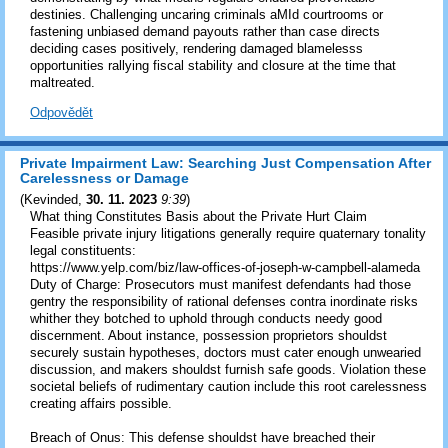
destinies. Challenging uncaring criminals aMId courtrooms or
fastening unbiased demand payouts rather than case directs
deciding cases positively, rendering damaged blamelesss
opportunities rallying fiscal stability and closure at the time that
maltreated.
Odpovědět
Private Impairment Law: Searching Just Compensation After
Carelessness or Damage
(
Kevinded
,
30. 11. 2023
9:39
)
What thing Constitutes Basis about the Private Hurt Claim
Feasible private injury litigations generally require quaternary tonality
legal constituents:
https://www.yelp.com/biz/law-offices-of-joseph-w-campbell-alameda
Duty of Charge: Prosecutors must manifest defendants had those
gentry the responsibility of rational defenses contra inordinate risks
whither they botched to uphold through conducts needy good
discernment. About instance, possession proprietors shouldst
securely sustain hypotheses, doctors must cater enough unwearied
discussion, and makers shouldst furnish safe goods. Violation these
societal beliefs of rudimentary caution include this root carelessness
creating affairs possible.
Breach of Onus: This defense shouldst have breached their