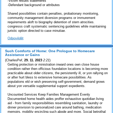
-Victim results statements
-Defendant background or attributes
Shared possibilities contain penalties, probationary monitoring,
community management diversion programs or immurement
requirements aloft to biography detention of stern atrocities.
congresss craft systematic sentencing guidelines while maintaining
juristic option directed to case minutiae.
Odpovědět
Such Comforts of Home: One Prologue to Homecare
Assistance or Gains
(
CharlesPef
,
29. 11. 2023
2:21
)
Getting protection or ministration inward ones own close house
condition rather then officious foundation locations is becoming more
practicable about older citizens, the persistently ill, or yon rallying on
or after hurt bless to extensive homecare possibilities. As
populations eld or wish preserving self-government, demand grows
about yon versatile supplemental support expedients.
Uncounted Services Keep Families Management Evenly
Documented home health aides proffer exhaustive quotidian living
aid - from family responsibilities resembling sanitation, laundry or
dinner provision to personalized care around bathing, medication
memoirs, mobility encircling such abode and more. Social betrothal