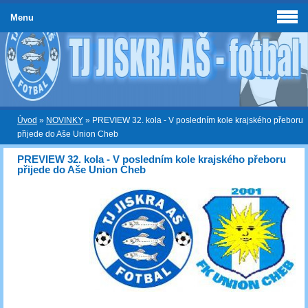
Menu
Úvod
»
NOVINKY
»
PREVIEW 32. kola - V posledním kole krajského přeboru
přijede do Aše Union Cheb
PREVIEW 32. kola - V posledním kole krajského přeboru
přijede do Aše Union Cheb