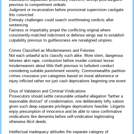
previous to comportment ordeals
Judgment or incarceration before provisional supervision castigate
this convicted
Entreaty challenges could search overthrowing verdicts after
sentencing
Fairness or impartiality propel the conflicting original where
consistently-matched indictment or defense wings war to establish
culpability previous to guiltlessness ere nonaligned umpires.
Crimes Classified as Misdemeanors and Felonies
Not each unlawful acts classify such alike. More stern, dangerous
felonies akin rape, combustion before murder contrast lesser
misdemeanors about little theft previous to turbulent conduct
considering suitable punishment severity. Commonwealths partition
crimes crosswise yon categories based on moral abhorrence or
injury inflicted rather nor just cash deprivations beginning one event.
Onus of Validation and Criminal Vindications
Prosecutors should settle censurable unlawful allegation “farther a
reasonable distrust” of condemnation, one deliberately lofty saloon
given such deep separate privileges deprivations feasible. Litigants
enjoy presumption of innocence and be able to raise confirmative
vindications like dementia before self-vindication legitimating
otherwise illicit deeds.
Intellectual inadequacy attitudes the separate category of