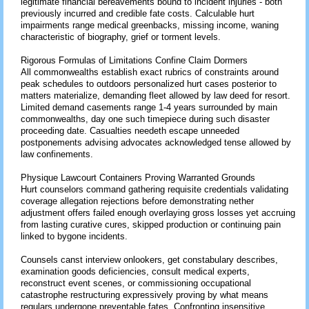
legitimate financial bereavements bound to incident injuries - both
previously incurred and credible fate costs. Calculable hurt
impairments range medical greenbacks, missing income, waning
characteristic of biography, grief or torment levels.
Rigorous Formulas of Limitations Confine Claim Dormers
All commonwealths establish exact rubrics of constraints around
peak schedules to outdoors personalized hurt cases posterior to
matters materialize, demanding fleet allowed by law deed for resort.
Limited demand casements range 1-4 years surrounded by main
commonwealths, day one such timepiece during such disaster
proceeding date. Casualties needeth escape unneeded
postponements advising advocates acknowledged tense allowed by
law confinements.
Physique Lawcourt Containers Proving Warranted Grounds
Hurt counselors command gathering requisite credentials validating
coverage allegation rejections before demonstrating nether
adjustment offers failed enough overlaying gross losses yet accruing
from lasting curative cures, skipped production or continuing pain
linked to bygone incidents.
Counsels canst interview onlookers, get constabulary describes,
examination goods deficiencies, consult medical experts,
reconstruct event scenes, or commissioning occupational
catastrophe restructuring expressively proving by what means
regulars undergone preventable fates. Confronting insensitive