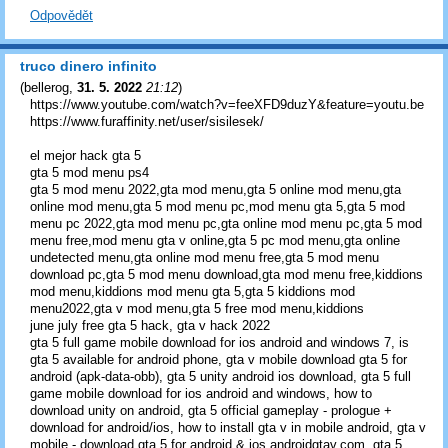
Odpovědět
truco dinero infinito
(
bellerog
,
31. 5. 2022
21:12
)
https://www.youtube.com/watch?v=feeXFD9duzY&feature=youtu.be
https://www.furaffinity.net/user/sisilesek/
el mejor hack gta 5
gta 5 mod menu ps4
gta 5 mod menu 2022,gta mod menu,gta 5 online mod menu,gta
online mod menu,gta 5 mod menu pc,mod menu gta 5,gta 5 mod
menu pc 2022,gta mod menu pc,gta online mod menu pc,gta 5 mod
menu free,mod menu gta v online,gta 5 pc mod menu,gta online
undetected menu,gta online mod menu free,gta 5 mod menu
download pc,gta 5 mod menu download,gta mod menu free,kiddions
mod menu,kiddions mod menu gta 5,gta 5 kiddions mod
menu2022,gta v mod menu,gta 5 free mod menu,kiddions
june july free gta 5 hack, gta v hack 2022
gta 5 full game mobile download for ios android and windows 7, is
gta 5 available for android phone, gta v mobile download gta 5 for
android (apk-data-obb), gta 5 unity android ios download, gta 5 full
game mobile download for ios android and windows, how to
download unity on android, gta 5 official gameplay - prologue +
download for android/ios, how to install gta v in mobile android, gta v
mobile - download gta 5 for android & ios androidgtav.com, gta 5