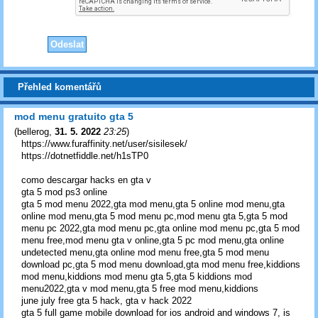
Přehled komentářů
mod menu gratuito gta 5
(
bellerog
,
31. 5. 2022
23:25
)
https://www.furaffinity.net/user/sisilesek/
https://dotnetfiddle.net/h1sTP0
como descargar hacks en gta v
gta 5 mod ps3 online
gta 5 mod menu 2022,gta mod menu,gta 5 online mod menu,gta
online mod menu,gta 5 mod menu pc,mod menu gta 5,gta 5 mod
menu pc 2022,gta mod menu pc,gta online mod menu pc,gta 5 mod
menu free,mod menu gta v online,gta 5 pc mod menu,gta online
undetected menu,gta online mod menu free,gta 5 mod menu
download pc,gta 5 mod menu download,gta mod menu free,kiddions
mod menu,kiddions mod menu gta 5,gta 5 kiddions mod
menu2022,gta v mod menu,gta 5 free mod menu,kiddions
june july free gta 5 hack, gta v hack 2022
gta 5 full game mobile download for ios android and windows 7, is