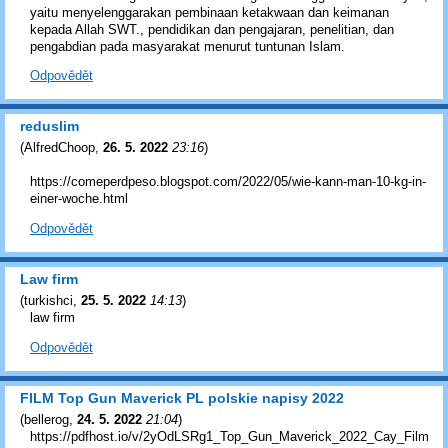
yaitu menyelenggarakan pembinaan ketakwaan dan keimanan
kepada Allah SWT., pendidikan dan pengajaran, penelitian, dan
pengabdian pada masyarakat menurut tuntunan Islam.
Odpovědět
reduslim
(
AlfredChoop
,
26. 5. 2022
23:16
)
https://comeperdpeso.blogspot.com/2022/05/wie-kann-man-10-kg-in-
einer-woche.html
Odpovědět
Law firm
(
turkishci
,
25. 5. 2022
14:13
)
law firm
Odpovědět
FILM Top Gun Maverick PL polskie napisy 2022
(
bellerog
,
24. 5. 2022
21:04
)
https://pdfhost.io/v/2yOdLSRg1_Top_Gun_Maverick_2022_Cay_Film