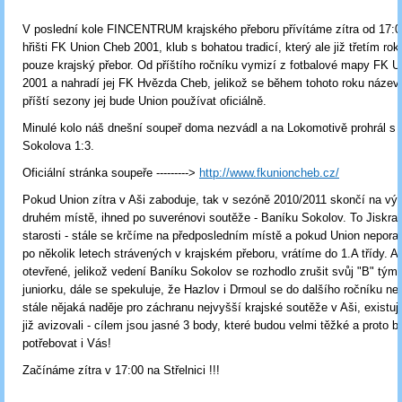
V poslední kole FINCENTRUM krajského přeboru přívítáme zítra od 17:
hřišti FK Union Cheb 2001, klub s bohatou tradicí, který ale již třetím ro
pouze krajský přebor. Od příštího ročníku vymizí z fotbalové mapy FK 
2001 a nahradí jej FK Hvězda Cheb, jelikož se během tohoto roku název
příští sezony jej bude Union používat oficiálně.
Minulé kolo náš dnešní soupeř doma nezvádl a na Lokomotivě prohrál s 
Sokolova 1:3.
Oficiální stránka soupeře --------->
http://www.fkunioncheb.cz/
Pokud Union zítra v Aši zaboduje, tak v sezóně 2010/2011 skončí na v
druhém místě, ihned po suverénovi soutěže - Baníku Sokolov. To Jiskra 
starosti - stále se krčíme na předposledním místě a pokud Union nepora
po několik letech strávených v krajském přeboru, vrátíme do 1.A třídy. Al
otevřené, jelikož vedení Baníku Sokolov se rozhodlo zrušit svůj "B" tým,
juniorku, dále se spekuluje, že Hazlov i Drmoul se do dalšího ročníku nep
stále nějaká naděje pro záchranu nejvyšší krajské soutěže v Aši, existuj
již avizovali - cílem jsou jasné 3 body, které budou velmi těžké a proto
potřebovat i Vás!
Začínáme zítra v 17:00 na Střelnici !!!