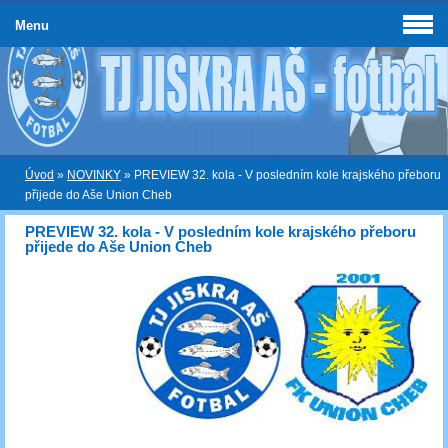
Menu
Úvod
»
NOVINKY
»
PREVIEW 32. kola - V posledním kole krajského přeboru
přijede do Aše Union Cheb
PREVIEW 32. kola - V posledním kole krajského přeboru
přijede do Aše Union Cheb