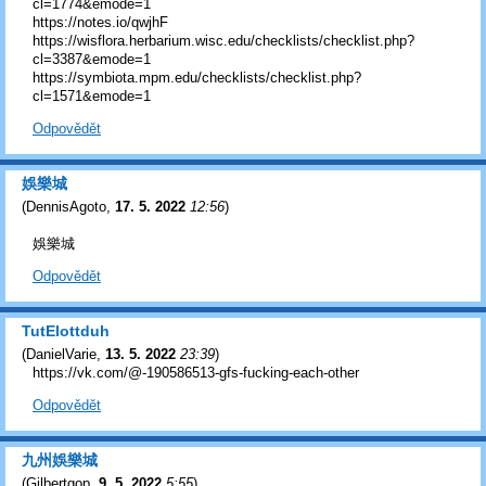
cl=1774&emode=1
https://notes.io/qwjhF
https://wisflora.herbarium.wisc.edu/checklists/checklist.php?
cl=3387&emode=1
https://symbiota.mpm.edu/checklists/checklist.php?
cl=1571&emode=1
Odpovědět
娛樂城
(
DennisAgoto
,
17. 5. 2022
12:56
)
娛樂城
Odpovědět
TutElottduh
(
DanielVarie
,
13. 5. 2022
23:39
)
https://vk.com/@-190586513-gfs-fucking-each-other
Odpovědět
九州娛樂城
(
Gilbertgop
,
9. 5. 2022
5:55
)