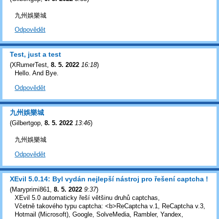
九州娛樂城
Odpovědět
Test, just a test
(
XRumerTest
,
8. 5. 2022
16:18
)
Hello. And Bye.
Odpovědět
九州娛樂城
(
Gilbertgop
,
8. 5. 2022
13:46
)
九州娛樂城
Odpovědět
XEvil 5.0.14: Byl vydán nejlepší nástroj pro řešení captcha !
(
Maryprimi861
,
8. 5. 2022
9:37
)
XEvil 5.0 automaticky řeší většinu druhů captchas,
Včetně takového typu captcha: <b>ReCaptcha v.1, ReCaptcha v.3,
Hotmail (Microsoft), Google, SolveMedia, Rambler, Yandex,