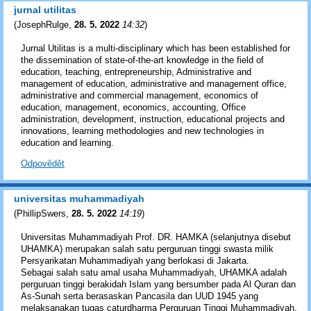
jurnal utilitas
(
JosephRulge
,
28. 5. 2022
14:32
)
Jurnal Utilitas is a multi-disciplinary which has been established for
the dissemination of state-of-the-art knowledge in the field of
education, teaching, entrepreneurship, Administrative and
management of education, administrative and management office,
administrative and commercial management, economics of
education, management, economics, accounting, Office
administration, development, instruction, educational projects and
innovations, learning methodologies and new technologies in
education and learning.
Odpovědět
universitas muhammadiyah
(
PhillipSwers
,
28. 5. 2022
14:19
)
Universitas Muhammadiyah Prof. DR. HAMKA (selanjutnya disebut
UHAMKA) merupakan salah satu perguruan tinggi swasta milik
Persyarikatan Muhammadiyah yang berlokasi di Jakarta.
Sebagai salah satu amal usaha Muhammadiyah, UHAMKA adalah
perguruan tinggi berakidah Islam yang bersumber pada Al Quran dan
As-Sunah serta berasaskan Pancasila dan UUD 1945 yang
melaksanakan tugas caturdharma Perguruan Tinggi Muhammadiyah,