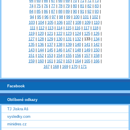
64
|
65
|
66
|
67
|
68
|
69
|
70
|
71
|
72
|
73
|
74
|
75
|
76
|
77
|
78
|
79
|
80
|
81
|
82
|
83
|
84
|
85
|
86
|
87
|
88
|
89
|
90
|
91
|
92
|
93
|
94
|
95
|
96
|
97
|
98
|
99
|
100
|
101
|
102
|
103
|
104
|
105
|
106
|
107
|
108
|
109
|
110
|
111
|
112
|
113
|
114
|
115
|
116
|
117
|
118
|
119
|
120
|
121
|
122
|
123
|
124
|
125
|
126
|
127
|
128
|
129
|
130
|
131
|
132
|
133
|
134
|
135
|
136
|
137
|
138
|
139
|
140
|
141
|
142
|
143
|
144
|
145
|
146
|
147
|
148
|
149
|
150
|
151
|
152
|
153
|
154
|
155
|
156
|
157
|
158
|
159
|
160
|
161
|
162
|
163
|
164
|
165
|
166
|
167
|
168
|
169
|
170
|
171
Facebook
Oblíbené odkazy
TJ Jiskra Aš
vysledky.com
minidres.cz