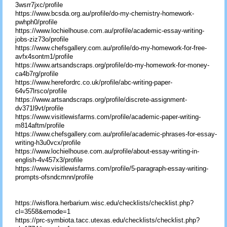
3wsrr7jxc/profile
https://www.bcsda.org.au/profile/do-my-chemistry-homework-
pwhph0/profile
https://www.lochielhouse.com.au/profile/academic-essay-writing-
jobs-ziz73o/profile
https://www.chefsgallery.com.au/profile/do-my-homework-for-free-
avfx4sontm1/profile
https://www.artsandscraps.org/profile/do-my-homework-for-money-
ca4b7rg/profile
https://www.herefordrc.co.uk/profile/abc-writing-paper-
64v57lrsco/profile
https://www.artsandscraps.org/profile/discrete-assignment-
dv371l9vt/profile
https://www.visitlewisfarms.com/profile/academic-paper-writing-
m814aftm/profile
https://www.chefsgallery.com.au/profile/academic-phrases-for-essay-
writing-h3u0vcx/profile
https://www.lochielhouse.com.au/profile/about-essay-writing-in-
english-4v457x3/profile
https://www.visitlewisfarms.com/profile/5-paragraph-essay-writing-
prompts-ofsndcmnn/profile
https://wisflora.herbarium.wisc.edu/checklists/checklist.php?
cl=3558&emode=1
https://prc-symbiota.tacc.utexas.edu/checklists/checklist.php?