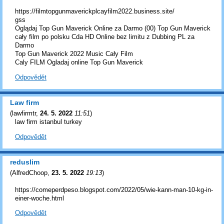
https://filmtopgunmaverickplcayfilm2022.business.site/
gss
Oglądaj Top Gun Maverick Online za Darmo (00) Top Gun Maverick
cały film po polsku Cda HD Online bez limitu z Dubbing PL za
Darmo
Top Gun Maverick 2022 Music Cały Film
Caly FILM Ogladaj online Top Gun Maverick
Odpovědět
Law firm
(
lawfirmtr
,
24. 5. 2022
11:51
)
law firm istanbul turkey
Odpovědět
reduslim
(
AlfredChoop
,
23. 5. 2022
19:13
)
https://comeperdpeso.blogspot.com/2022/05/wie-kann-man-10-kg-in-
einer-woche.html
Odpovědět