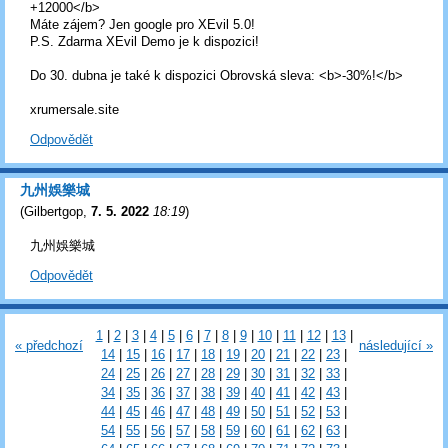
+12000</b>
Máte zájem? Jen google pro XEvil 5.0!
P.S. Zdarma XEvil Demo je k dispozici!
Do 30. dubna je také k dispozici Obrovská sleva: <b>-30%!</b>
xrumersale.site
Odpovědět
九州娛樂城
(
Gilbertgop
,
7. 5. 2022
18:19
)
九州娛樂城
Odpovědět
1
|
2
|
3
|
4
|
5
|
6
|
7
|
8
|
9
|
10
|
11
|
12
|
13
|
« předchozí
následující »
14
|
15
|
16
|
17
|
18
|
19
|
20
|
21
|
22
|
23
|
24
|
25
|
26
|
27
|
28
|
29
|
30
|
31
|
32
|
33
|
34
|
35
|
36
|
37
|
38
|
39
|
40
|
41
|
42
|
43
|
44
|
45
|
46
|
47
|
48
|
49
|
50
|
51
|
52
|
53
|
54
|
55
|
56
|
57
|
58
|
59
|
60
|
61
|
62
|
63
|