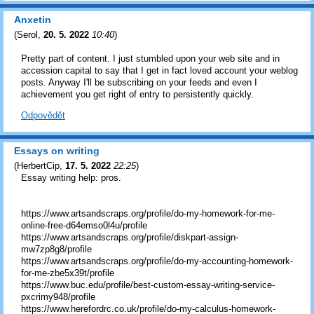
Anxetin
(
Serol
,
20. 5. 2022
10:40
)
Pretty part of content. I just stumbled upon your web site and in
accession capital to say that I get in fact loved account your weblog
posts. Anyway I'll be subscribing on your feeds and even I
achievement you get right of entry to persistently quickly.
Odpovědět
Essays on writing
(
HerbertCip
,
17. 5. 2022
22:25
)
Essay writing help: pros.
https://www.artsandscraps.org/profile/do-my-homework-for-me-
online-free-d64emso0l4u/profile
https://www.artsandscraps.org/profile/diskpart-assign-
mw7zp8g8/profile
https://www.artsandscraps.org/profile/do-my-accounting-homework-
for-me-zbe5x39t/profile
https://www.buc.edu/profile/best-custom-essay-writing-service-
pxcrimy948/profile
https://www.herefordrc.co.uk/profile/do-my-calculus-homework-