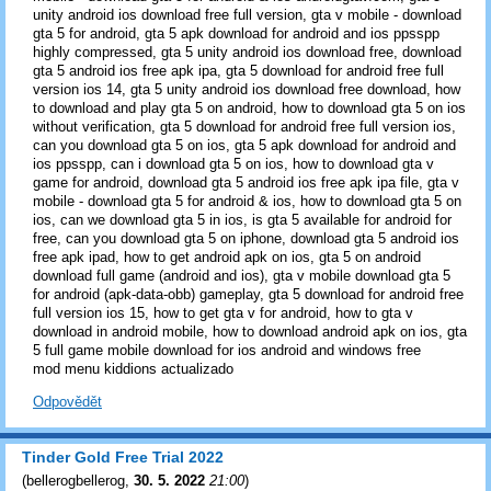
unity android ios download free full version, gta v mobile - download
gta 5 for android, gta 5 apk download for android and ios ppsspp
highly compressed, gta 5 unity android ios download free, download
gta 5 android ios free apk ipa, gta 5 download for android free full
version ios 14, gta 5 unity android ios download free download, how
to download and play gta 5 on android, how to download gta 5 on ios
without verification, gta 5 download for android free full version ios,
can you download gta 5 on ios, gta 5 apk download for android and
ios ppsspp, can i download gta 5 on ios, how to download gta v
game for android, download gta 5 android ios free apk ipa file, gta v
mobile - download gta 5 for android & ios, how to download gta 5 on
ios, can we download gta 5 in ios, is gta 5 available for android for
free, can you download gta 5 on iphone, download gta 5 android ios
free apk ipad, how to get android apk on ios, gta 5 on android
download full game (android and ios), gta v mobile download gta 5
for android (apk-data-obb) gameplay, gta 5 download for android free
full version ios 15, how to get gta v for android, how to gta v
download in android mobile, how to download android apk on ios, gta
5 full game mobile download for ios android and windows free
mod menu kiddions actualizado
Odpovědět
Tinder Gold Free Trial 2022
(
bellerogbellerog
,
30. 5. 2022
21:00
)