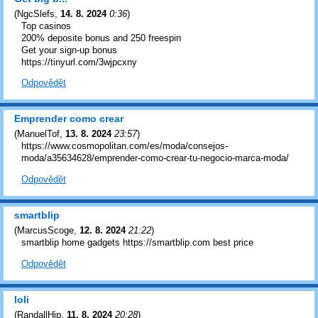
(
NgcSlefs
,
14. 8. 2024
0:36
)
Top сasіnоs
200% deposite bonus and 250 freespin
Gеt уоur sіgn-up bоnus
https://tinyurl.com/3wjpcxny
Odpovědět
Emprender como crear
(
ManuelTof
,
13. 8. 2024
23:57
)
https://www.cosmopolitan.com/es/moda/consejos-
moda/a35634628/emprender-como-crear-tu-negocio-marca-moda/
Odpovědět
smartblip
(
MarcusScoge
,
12. 8. 2024
21:22
)
smartblip home gadgets https://smartblip.com best price
Odpovědět
loli
(
RandallHip
,
11. 8. 2024
20:28
)