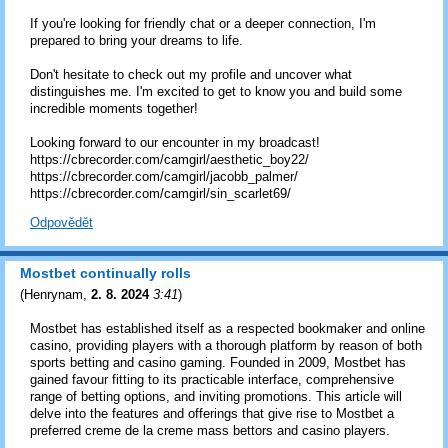
If you're looking for friendly chat or a deeper connection, I'm
prepared to bring your dreams to life.
Don't hesitate to check out my profile and uncover what
distinguishes me. I'm excited to get to know you and build some
incredible moments together!
Looking forward to our encounter in my broadcast!
https://cbrecorder.com/camgirl/aesthetic_boy22/
https://cbrecorder.com/camgirl/jacobb_palmer/
https://cbrecorder.com/camgirl/sin_scarlet69/
Odpovědět
Mostbet continually rolls
(
Henrynam
,
2. 8. 2024
3:41
)
Mostbet has established itself as a respected bookmaker and online
casino, providing players with a thorough platform by reason of both
sports betting and casino gaming. Founded in 2009, Mostbet has
gained favour fitting to its practicable interface, comprehensive
range of betting options, and inviting promotions. This article will
delve into the features and offerings that give rise to Mostbet a
preferred creme de la creme mass bettors and casino players.