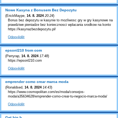
Nowe Kasyna z Bonusem Bez Depozytu
(
ErickMaype
,
14. 8. 2024
20:24
)
Bonus bez depozytu w kasynie to mozliwosc gry w gry kasynowe na
prawdziwe pieniadze bez koniecznosci wplacania srodkow na konto
https://kasynazbezdepozytu.pl/
Odpovědět
epsonl210 from com
(
Perryrap
,
14. 8. 2024
17:48
)
https://epsonl210.com
Odpovědět
emprender como crear marca moda
(
Ronaldsed
,
14. 8. 2024
14:43
)
https://www.cosmopolitan.com/es/moda/consejos-
moda/a35634628/emprender-como-crear-tu-negocio-marca-moda/
Odpovědět
Get big b...