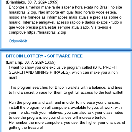
(
Brianbiaks
,
30. 7. 2024
18:09
)
Encontre a melhor maneira de saber a hora exata no Brasil no site
horasbrazil2.top. Nao importa em qual fuso horario voce esteja,
nosso site fornece as informacoes mais atuais e precisas sobre o
horario. Interface amigavel, acesso rapido e dados exatos - tudo o
que voce precisa para estar sempre atualizado. Visite-nos e
comprove https://horasbrazil2.top
Odpovědět
BITCOIN LOTTERY - SOFTWARE FREE
(
LamaHip
,
30. 7. 2024
13:59
)
I want to show you one exclusive program called (BTC PROFIT
SEARCH AND MINING PHRASES), which can make you a rich
man!
This program searches for Bitcoin wallets with a balance, and tries
to find a secret phrase for them to get full access to the lost wallet!
Run the program and wait, and in order to increase your chances,
install the program on all computers available to you, at work, with
your friends, with your relatives, you can also ask your classmates
to use the program, so your chances will increase tenfold!
Remember the more computers you use, the higher your chances of
getting the treasure!