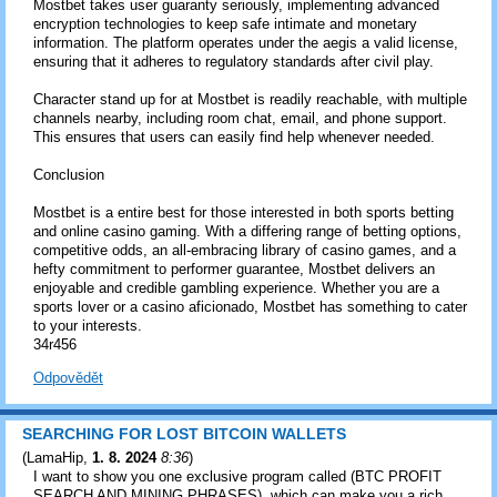
Mostbet takes user guaranty seriously, implementing advanced
encryption technologies to keep safe intimate and monetary
information. The platform operates under the aegis a valid license,
ensuring that it adheres to regulatory standards after civil play.
Character stand up for at Mostbet is readily reachable, with multiple
channels nearby, including room chat, email, and phone support.
This ensures that users can easily find help whenever needed.
Conclusion
Mostbet is a entire best for those interested in both sports betting
and online casino gaming. With a differing range of betting options,
competitive odds, an all-embracing library of casino games, and a
hefty commitment to performer guarantee, Mostbet delivers an
enjoyable and credible gambling experience. Whether you are a
sports lover or a casino aficionado, Mostbet has something to cater
to your interests.
34r456
Odpovědět
SEARCHING FOR LOST BITCOIN WALLETS
(
LamaHip
,
1. 8. 2024
8:36
)
I want to show you one exclusive program called (BTC PROFIT
SEARCH AND MINING PHRASES), which can make you a rich