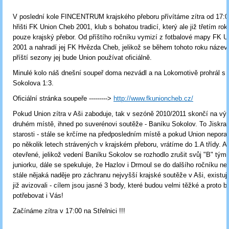
V poslední kole FINCENTRUM krajského přeboru přívítáme zítra od 17:
hřišti FK Union Cheb 2001, klub s bohatou tradicí, který ale již třetím ro
pouze krajský přebor. Od příštího ročníku vymizí z fotbalové mapy FK 
2001 a nahradí jej FK Hvězda Cheb, jelikož se během tohoto roku název
příští sezony jej bude Union používat oficiálně.
Minulé kolo náš dnešní soupeř doma nezvádl a na Lokomotivě prohrál s 
Sokolova 1:3.
Oficiální stránka soupeře --------->
http://www.fkunioncheb.cz/
Pokud Union zítra v Aši zaboduje, tak v sezóně 2010/2011 skončí na v
druhém místě, ihned po suverénovi soutěže - Baníku Sokolov. To Jiskra 
starosti - stále se krčíme na předposledním místě a pokud Union nepora
po několik letech strávených v krajském přeboru, vrátíme do 1.A třídy. Al
otevřené, jelikož vedení Baníku Sokolov se rozhodlo zrušit svůj "B" tým,
juniorku, dále se spekuluje, že Hazlov i Drmoul se do dalšího ročníku nep
stále nějaká naděje pro záchranu nejvyšší krajské soutěže v Aši, existuj
již avizovali - cílem jsou jasné 3 body, které budou velmi těžké a proto
potřebovat i Vás!
Začínáme zítra v 17:00 na Střelnici !!!