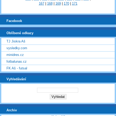
167
|
168
|
169
|
170
|
171
Facebook
Oblíbené odkazy
TJ Jiskra Aš
vysledky.com
minidres.cz
fotbalunas.cz
FK Aš - futsal
Vyhledávání
Archiv