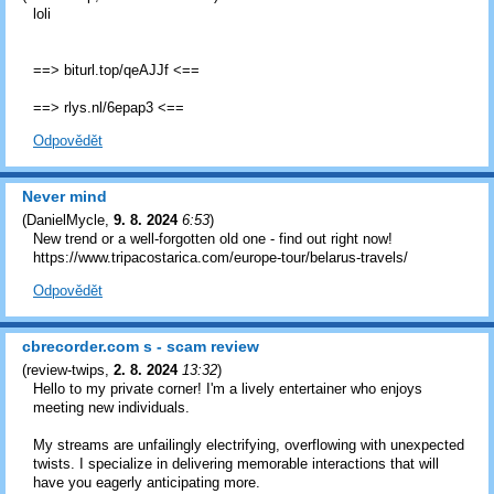
loli
==> biturl.top/qeAJJf <==
==> rlys.nl/6epap3 <==
Odpovědět
Never mind
(
DanielMycle
,
9. 8. 2024
6:53
)
New trend or a well-forgotten old one - find out right now!
https://www.tripacostarica.com/europe-tour/belarus-travels/
Odpovědět
cbrecorder.com s - scam review
(
review-twips
,
2. 8. 2024
13:32
)
Hello to my private corner! I'm a lively entertainer who enjoys
meeting new individuals.
My streams are unfailingly electrifying, overflowing with unexpected
twists. I specialize in delivering memorable interactions that will
have you eagerly anticipating more.