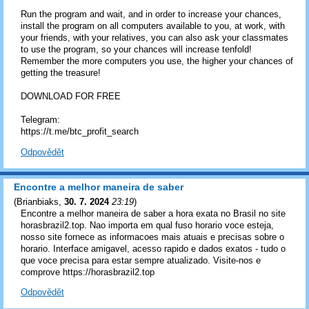
Run the program and wait, and in order to increase your chances,
install the program on all computers available to you, at work, with
your friends, with your relatives, you can also ask your classmates
to use the program, so your chances will increase tenfold!
Remember the more computers you use, the higher your chances of
getting the treasure!
DOWNLOAD FOR FREE
Telegram:
https://t.me/btc_profit_search
Odpovědět
Encontre a melhor maneira de saber
(
Brianbiaks
,
30. 7. 2024
23:19
)
Encontre a melhor maneira de saber a hora exata no Brasil no site
horasbrazil2.top. Nao importa em qual fuso horario voce esteja,
nosso site fornece as informacoes mais atuais e precisas sobre o
horario. Interface amigavel, acesso rapido e dados exatos - tudo o
que voce precisa para estar sempre atualizado. Visite-nos e
comprove https://horasbrazil2.top
Odpovědět