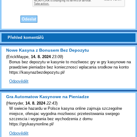
Přehled komentářů
Nowe Kasyna z Bonusem Bez Depozytu
(
ErickMaype
,
14. 8. 2024
23:09
)
Bonus bez depozytu w kasynie to mozliwosc gry w gry kasynowe na
prawdziwe pieniadze bez koniecznosci wplacania srodkow na konto
https://kasynazbezdepozytu.pl/
Odpovědět
Gra Automatow Kasynowe na Pieniadze
(
Henryder
,
14. 8. 2024
22:43
)
W swiecie hazardu w Polsce kasyna online zajmuja szczegolne
miejsce, oferujac wygodna mozliwosc przetestowania swojego
szczescia i wygrania bez wychodzenia z domu
https://grykasynonline.pl/
Odpovědět