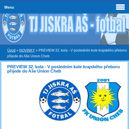
Menu
Úvod
»
NOVINKY
»
PREVIEW 32. kola - V posledním kole krajského přeboru
přijede do Aše Union Cheb
PREVIEW 32. kola - V posledním kole krajského přeboru
přijede do Aše Union Cheb