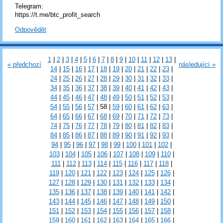
Telegram:
https://t.me/btc_profit_search
Odpovědět
1
|
2
|
3
|
4
|
5
|
6
|
7
|
8
|
9
|
10
|
11
|
12
|
13
|
« předchozí
následující »
14
|
15
|
16
|
17
|
18
|
19
|
20
|
21
|
22
|
23
|
24
|
25
|
26
|
27
|
28
|
29
|
30
|
31
|
32
|
33
|
34
|
35
|
36
|
37
|
38
|
39
|
40
|
41
|
42
|
43
|
44
|
45
|
46
|
47
|
48
|
49
|
50
|
51
|
52
|
53
|
54
|
55
|
56
|
57
|
58
|
59
|
60
|
61
|
62
|
63
|
64
|
65
|
66
|
67
|
68
|
69
|
70
|
71
|
72
|
73
|
74
|
75
|
76
|
77
|
78
|
79
|
80
|
81
|
82
|
83
|
84
|
85
|
86
|
87
|
88
|
89
|
90
|
91
|
92
|
93
|
94
|
95
|
96
|
97
|
98
|
99
|
100
|
101
|
102
|
103
|
104
|
105
|
106
|
107
|
108
|
109
|
110
|
111
|
112
|
113
|
114
|
115
|
116
|
117
|
118
|
119
|
120
|
121
|
122
|
123
|
124
|
125
|
126
|
127
|
128
|
129
|
130
|
131
|
132
|
133
|
134
|
135
|
136
|
137
|
138
|
139
|
140
|
141
|
142
|
143
|
144
|
145
|
146
|
147
|
148
|
149
|
150
|
151
|
152
|
153
|
154
|
155
|
156
|
157
|
158
|
159
|
160
|
161
|
162
|
163
|
164
|
165
|
166
|