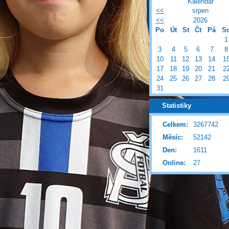
Kalendář
<<
srpen
<<
2026
Po
Út
St
Čt
Pá
S
1
3
4
5
6
7
8
10
11
12
13
14
1
17
18
19
20
21
2
24
25
26
27
28
2
31
Statistiky
Celkem:
3267742
Měsíc:
52142
Den:
1611
Online:
27