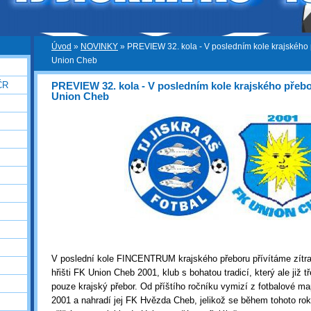
Úvod
»
NOVINKY
»
PREVIEW 32. kola - V posledním kole krajského 
Union Cheb
PREVIEW 32. kola - V posledním kole krajského přebo
ČR
Union Cheb
V poslední kole FINCENTRUM krajského přeboru přívítáme zítr
hřišti FK Union Cheb 2001, klub s bohatou tradicí, který ale již t
pouze krajský přebor. Od příštího ročníku vymizí z fotbalové 
2001 a nahradí jej FK Hvězda Cheb, jelikož se během tohoto ro