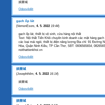
娛樂城
Odpovědět
gạch ốp lát
(
VernonEsors
,
4. 5. 2022
19:44
)
gạch ốp lát, thiết bị vệ sinh, cửa hàng nội thất
Text: Nội thất Tiến Khôi chuyên kinh doanh các mặt hàng gạch ốp
các loại mái ngói, thiết bị điện năng lượng Địa chỉ: 91 Đườn
Hòa, Quận Ninh Kiều, TP Cần Thơ, SĐT: 0936565654, 0826565
noithattienkhoi.vn
Odpovědět
娛樂城
(
Josephthilm
,
4. 5. 2022
16:14
)
娛樂城
Odpovědět
娛樂城