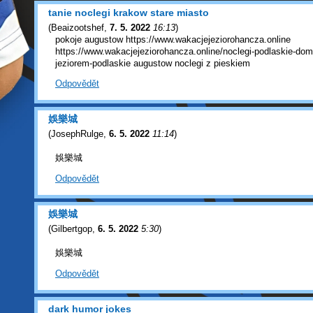
tanie noclegi krakow stare miasto
(
Beaizootshef
,
7. 5. 2022
16:13
)
pokoje augustow https://www.wakacjejeziorohancza.online
https://www.wakacjejeziorohancza.online/noclegi-podlaskie-dom
jeziorem-podlaskie augustow noclegi z pieskiem
Odpovědět
娛樂城
(
JosephRulge
,
6. 5. 2022
11:14
)
娛樂城
Odpovědět
娛樂城
(
Gilbertgop
,
6. 5. 2022
5:30
)
娛樂城
Odpovědět
dark humor jokes