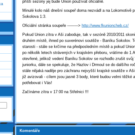
příští sezony jej bude Union používat oficiálně.
ka
Minulé kolo náš dnešní soupeř doma nezvádl a na Lokomotivě pr
Sokolova 1:3.
Oficiální stránka soupeře --------->
http://www.fkunioncheb.cz/
Pokud Union zítra v Aši zaboduje, tak v sezóně 2010/2011 sko
druhém místě, ihned po suverénovi soutěže - Baníku Sokolov. To
starosti - stále se krčíme na předposledním místě a pokud Unio
po několik letech strávených v krajském přeboru, vrátíme do 1.A t
otevřené, jelikož vedení Baníku Sokolov se rozhodlo zrušit svůj 
juniorku, dále se spekuluje, že Hazlov i Drmoul se do dalšího roč
stále nějaká naděje pro záchranu nejvyšší krajské soutěže v Aši,
již avizovali - cílem jsou jasné 3 body, které budou velmi těžké
potřebovat i Vás!
Začínáme zítra v 17:00 na Střelnici !!!
Komentáře