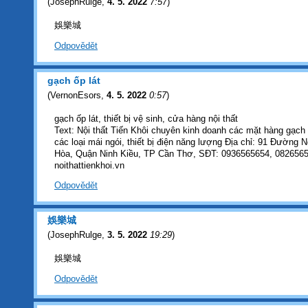
(
JosephRulge
,
4. 5. 2022
7:57
)
娛樂城
Odpovědět
gạch ốp lát
(
VernonEsors
,
4. 5. 2022
0:57
)
gạch ốp lát, thiết bị vệ sinh, cửa hàng nội thất
Text: Nội thất Tiến Khôi chuyên kinh doanh các mặt hàng gạch ốp
các loại mái ngói, thiết bị điện năng lượng Địa chỉ: 91 Đườn
Hòa, Quận Ninh Kiều, TP Cần Thơ, SĐT: 0936565654, 0826565
noithattienkhoi.vn
Odpovědět
娛樂城
(
JosephRulge
,
3. 5. 2022
19:29
)
娛樂城
Odpovědět