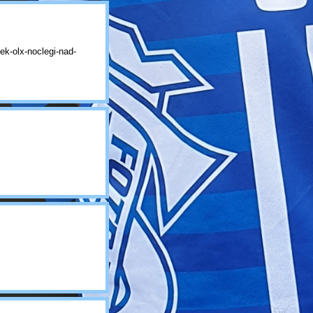
ek-olx-noclegi-nad-