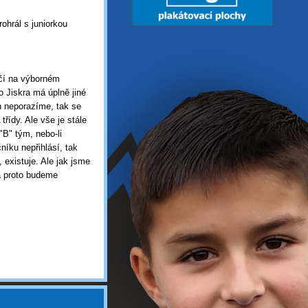
ohrál s juniorkou
nčí na výborném
 Jiskra má úplně jiné
n neporazíme, tak se
řídy. Ale vše je stále
"B" tým, nebo-li
níku nepřihlásí, tak
 existuje. Ale jak jsme
 a proto budeme