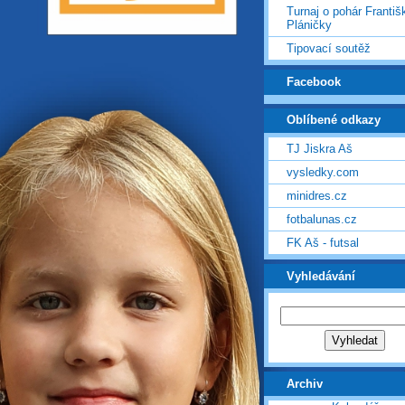
Turnaj o pohár Františ
Pláničky
Tipovací soutěž
Facebook
Oblíbené odkazy
TJ Jiskra Aš
vysledky.com
minidres.cz
fotbalunas.cz
FK Aš - futsal
Vyhledávání
Archiv