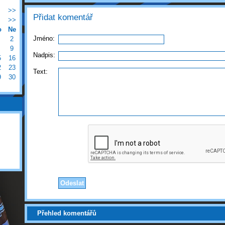
>>
Přidat komentář
>>
o
Ne
Jméno:
2
9
Nadpis:
5
16
2
23
Text:
9
30
Přehled komentářů