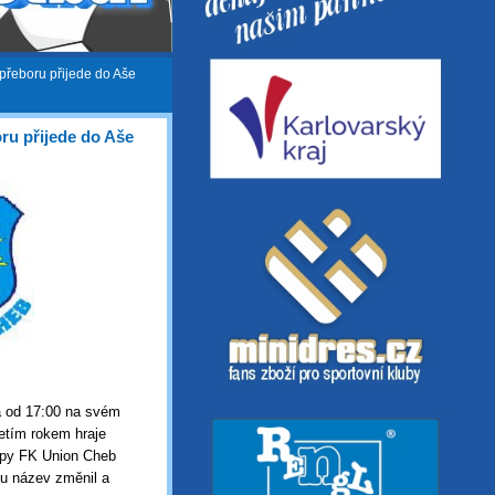
přeboru přijede do Aše
ru přijede do Aše
a od 17:00 na svém
řetím rokem hraje
mapy FK Union Cheb
ku název změnil a