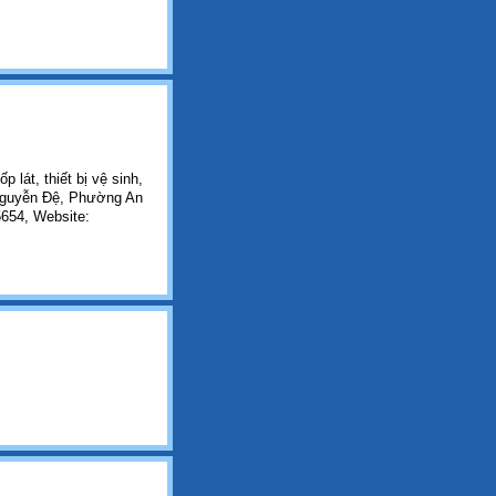
 lát, thiết bị vệ sinh,
g Nguyễn Đệ, Phường An
654, Website: