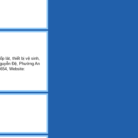
 lát, thiết bị vệ sinh,
g Nguyễn Đệ, Phường An
654, Website: