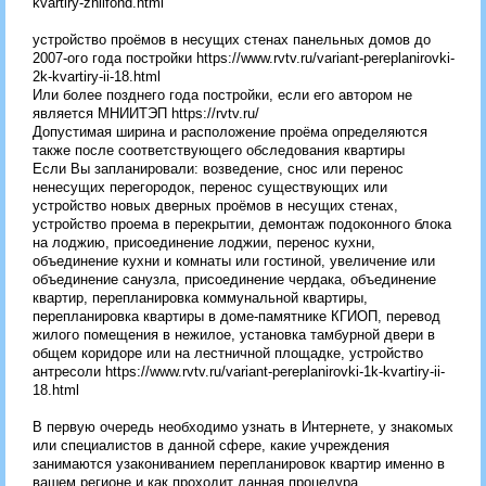
kvartiry-zhilfond.html
устройство проёмов в несущих стенах панельных домов до
2007-ого года постройки https://www.rvtv.ru/variant-pereplanirovki-
2k-kvartiry-ii-18.html
Или более позднего года постройки, если его автором не
является МНИИТЭП https://rvtv.ru/
Допустимая ширина и расположение проёма определяются
также после соответствующего обследования квартиры
Если Вы запланировали: возведение, снос или перенос
ненесущих перегородок, перенос существующих или
устройство новых дверных проёмов в несущих стенах,
устройство проема в перекрытии, демонтаж подоконного блока
на лоджию, присоединение лоджии, перенос кухни,
объединение кухни и комнаты или гостиной, увеличение или
объединение санузла, присоединение чердака, объединение
квартир, перепланировка коммунальной квартиры,
перепланировка квартиры в доме-памятнике КГИОП, перевод
жилого помещения в нежилое, установка тамбурной двери в
общем коридоре или на лестничной площадке, устройство
антресоли https://www.rvtv.ru/variant-pereplanirovki-1k-kvartiry-ii-
18.html
В первую очередь необходимо узнать в Интернете, у знакомых
или специалистов в данной сфере, какие учреждения
занимаются узакониванием перепланировок квартир именно в
вашем регионе и как проходит данная процедура