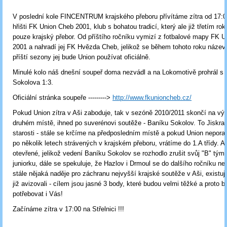
V poslední kole FINCENTRUM krajského přeboru přívítáme zítra od 17:
hřišti FK Union Cheb 2001, klub s bohatou tradicí, který ale již třetím ro
pouze krajský přebor. Od příštího ročníku vymizí z fotbalové mapy FK 
2001 a nahradí jej FK Hvězda Cheb, jelikož se během tohoto roku název
příští sezony jej bude Union používat oficiálně.
Minulé kolo náš dnešní soupeř doma nezvádl a na Lokomotivě prohrál s 
Sokolova 1:3.
Oficiální stránka soupeře --------->
http://www.fkunioncheb.cz/
Pokud Union zítra v Aši zaboduje, tak v sezóně 2010/2011 skončí na v
druhém místě, ihned po suverénovi soutěže - Baníku Sokolov. To Jiskra 
starosti - stále se krčíme na předposledním místě a pokud Union nepora
po několik letech strávených v krajském přeboru, vrátíme do 1.A třídy. Al
otevřené, jelikož vedení Baníku Sokolov se rozhodlo zrušit svůj "B" tým,
juniorku, dále se spekuluje, že Hazlov i Drmoul se do dalšího ročníku nep
stále nějaká naděje pro záchranu nejvyšší krajské soutěže v Aši, existuj
již avizovali - cílem jsou jasné 3 body, které budou velmi těžké a proto
potřebovat i Vás!
Začínáme zítra v 17:00 na Střelnici !!!