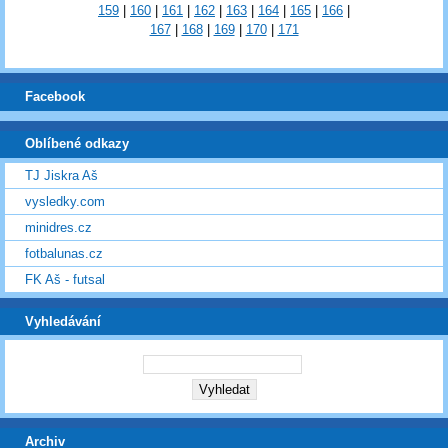
159
|
160
|
161
|
162
|
163
|
164
|
165
|
166
|
167
|
168
|
169
|
170
|
171
Facebook
Oblíbené odkazy
TJ Jiskra Aš
vysledky.com
minidres.cz
fotbalunas.cz
FK Aš - futsal
Vyhledávání
Archiv