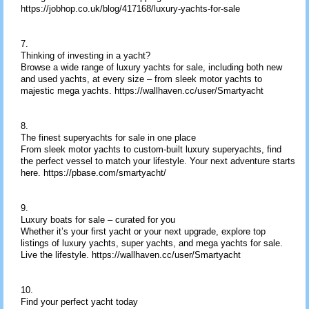
https://jobhop.co.uk/blog/417168/luxury-yachts-for-sale
7.
Thinking of investing in a yacht?
Browse a wide range of luxury yachts for sale, including both new
and used yachts, at every size – from sleek motor yachts to
majestic mega yachts. https://wallhaven.cc/user/Smartyacht
8.
The finest superyachts for sale in one place
From sleek motor yachts to custom-built luxury superyachts, find
the perfect vessel to match your lifestyle. Your next adventure starts
here. https://pbase.com/smartyacht/
9.
Luxury boats for sale – curated for you
Whether it’s your first yacht or your next upgrade, explore top
listings of luxury yachts, super yachts, and mega yachts for sale.
Live the lifestyle. https://wallhaven.cc/user/Smartyacht
10.
Find your perfect yacht today