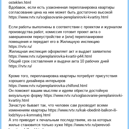
osteklen.html
Вдобавок, если есть узаконенная перепланировка квартиры
согласование цена на нее может быть достаточно высокой
https://www.rvtv.ru/soglasovanie-pereplanirovki-kvartiry.html
Если работы выполнены в соответствии с проектом и журналом
производства работ, комиссия готовит проект акта о
завершенном переустройстве и (или) перепланировке
помещения и передает его в Жилищную инспекцию
https://rvtv.ru/
Жилищная инспекция оформляет акт и выдает заявителю
https://www.rvtv.ru/pereplanirovka-kvartir-p44.html
Общий срок составления и выдачи акта 10 рабочих дней
https://rvtv.ru/
Кроме того, перепланировка квартиры потребует присутствия
хорошего дизайнера интерьеров
https://www.rvtv.ru/pereplanirovka-zhilfond.html
Он поможет вашим мыслям и идеям обрести достойную
визуальную форму https://www.rvtv.ru/soglasovanie-pereplanirovki-
kvartiry.html
Зачастую бывает так, что человек сам руководит всеми
изменениям квартиры https://www.rvtv.ru/kak-obedinit-balkon-ili-
lodzhiyu-s-komnatoj.html
А это приводит к печальным последствиям, из-за которых
жилье становится только хуже https://www.rvtv.ru/perevod-