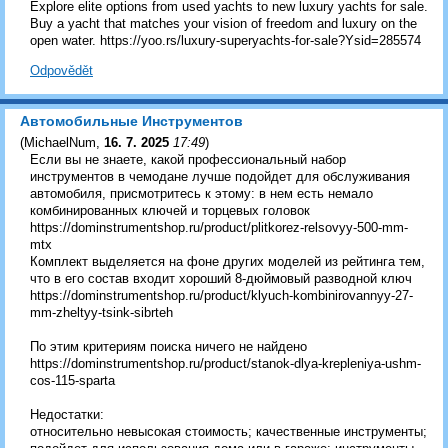
Explore elite options from used yachts to new luxury yachts for sale.
Buy a yacht that matches your vision of freedom and luxury on the
open water. https://yoo.rs/luxury-superyachts-for-sale?Ysid=285574
Odpovědět
Автомобильные Инструментов
(
MichaelNum
,
16. 7. 2025
17:49
)
Если вы не знаете, какой профессиональный набор
инструментов в чемодане лучше подойдет для обслуживания
автомобиля, присмотритесь к этому: в нем есть немало
комбинированных ключей и торцевых головок
https://dominstrumentshop.ru/product/plitkorez-relsovyy-500-mm-
mtx
Комплект выделяется на фоне других моделей из рейтинга тем,
что в его состав входит хороший 8-дюймовый разводной ключ
https://dominstrumentshop.ru/product/klyuch-kombinirovannyy-27-
mm-zheltyy-tsink-sibrteh
По этим критериям поиска ничего не найдено
https://dominstrumentshop.ru/product/stanok-dlya-krepleniya-ushm-
cos-115-sparta
Недостатки:
относительно невысокая стоимость; качественные инструменты;