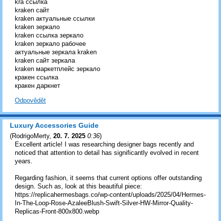
kra ссылка
kraken сайт
kraken актуальные ссылки
kraken зеркало
kraken ссылка зеркало
kraken зеркало рабочее
актуальные зеркала kraken
kraken сайт зеркала
kraken маркетплейс зеркало
кракен ссылка
кракен даркнет
Odpovědět
Luxury Accessories Guide
(
RodrigoMerty
,
20. 7. 2025
0:36
)
Excellent article! I was researching designer bags recently and
noticed that attention to detail has significantly evolved in recent
years.
Regarding fashion, it seems that current options offer outstanding
design. Such as, look at this beautiful piece:
https://replicahermesbags.co/wp-content/uploads/2025/04/Hermes-
In-The-Loop-Rose-AzaleeBlush-Swift-Silver-HW-Mirror-Quality-
Replicas-Front-800x800.webp