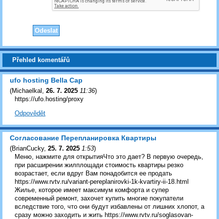
Přehled komentářů
ufo hosting Bella Cap
(
Michaelkal
,
26. 7. 2025
11:36
)
https://ufo.hosting/proxy
Odpovědět
Согласование Перепланировка Квартиры
(
BrianCucky
,
25. 7. 2025
1:53
)
Меню, нажмите для открытияЧто это дает? В первую очередь,
при расширении жилплощади стоимость квартиры резко
возрастает, если вдруг Вам понадобится ее продать
https://www.rvtv.ru/variant-pereplanirovki-1k-kvartiry-ii-18.html
Жилье, которое имеет максимум комфорта и супер
современный ремонт, захочет купить многие покупатели
вследствие того, что они будут избавлены от лишних хлопот, а
сразу можно заходить и жить https://www.rvtv.ru/soglasovan-