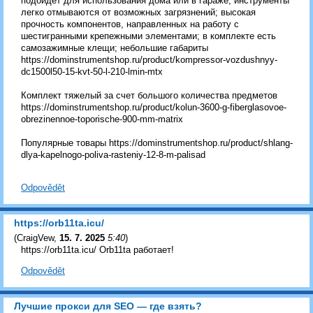
подойдет для использования дома или в гараже; инструменты
легко отмываются от возможных загрязнений; высокая
прочность компонентов, направленных на работу с
шестигранными крепежными элементами; в комплекте есть
самозажимные клещи; небольшие габариты
https://dominstrumentshop.ru/product/kompressor-vozdushnyy-
dc1500l50-15-kvt-50-l-210-lmin-mtx
Комплект тяжелый за счет большого количества предметов
https://dominstrumentshop.ru/product/kolun-3600-g-fiberglasovoe-
obrezinennoe-toporische-900-mm-matrix
Популярные товары https://dominstrumentshop.ru/product/shlang-
dlya-kapelnogo-poliva-rasteniy-12-8-m-palisad
Odpovědět
https://orb11ta.icu/
(
CraigVew
,
15. 7. 2025
5:40
)
https://orb11ta.icu/ Orb11ta работает!
Odpovědět
Лучшие прокси для SEO — где взять?