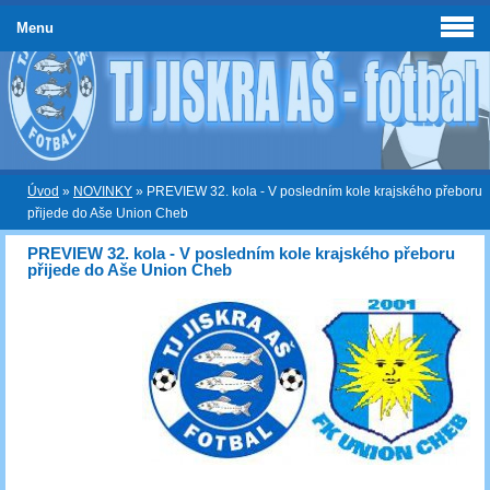
Menu
Úvod
»
NOVINKY
»
PREVIEW 32. kola - V posledním kole krajského přeboru
přijede do Aše Union Cheb
PREVIEW 32. kola - V posledním kole krajského přeboru
přijede do Aše Union Cheb