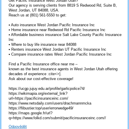
Get Pacific Insurance West Jordan Utah?
Our agency is serving clients from 8819 S Redwood Rd, Suite B,
West Jordan, UT 84088, USA.
Reach us at (801) 561-5550 to get:
• Auto insurance West Jordan Pacific Insurance Inc
• Home insurance near Redwood Rd Pacific Insurance Inc
• Affordable business insurance Salt Lake County Pacific Insurance
Inc
• Where to buy life insurance near 84088
• Renters insurance West Jordan UT Pacific Insurance Inc
• Compare insurance rates West Jordan Pacific Insurance Inc
Find a Pacific Insurance office near me –
known as the best insurance agents in West Jordan Utah offering
decades of experience :cite<>].
Ask about our cost-effective coverage!
https://ucgp.jujuy.edu.ar/profile/garlicpolice74/
https://wikimapia.org/external_link?
url=https://pacificinsuranceinc.com/
https://www.netsdaily.com/users/drachmannmcka
https://flibustier.top/user/errorwedge49/
https://maps.google.fr/url?
q=https://www.folkd.com/submit/pacificinsuranceinc.com//
Odpovědět