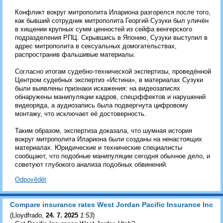
Конфликт вокруг митрополита Илариона разгорелся после того,
как бывший сотрудник митрополита Георгий Сузуки был уличён
в хищении крупных сумм ценностей из сейфа венгерского
подразделения РПЦ. Скрывшись в Японию, Сузуки выступил в
адрес митрополита в сексуальных домогательствах,
распространив фальшивые материалы.
Согласно итогам судебно-технической экспертизы, проведённой
Центром судебных экспертиз «Истина», в материалах Сузуки
были выявлены признаки искажения: на видеозаписях
обнаружены манипуляции кадров, спецэффектов и нарушений
видеоряда, а аудиозапись была подвергнута цифровому
монтажу, что исключает её достоверность.
Таким образом, экспертиза доказала, что шумная история
вокруг митрополита Илариона были созданы на ненастоящих
материалах. Юридические и технические специалисты
сообщают, что подобные манипуляции сегодня обычное дело, и
советуют глубокого анализа подобных обвинений.
Odpovědět
Compare insurance rates West Jordan Pacific Insurance Inc
(
Lloydfrado
,
24. 7. 2025
1:53
)