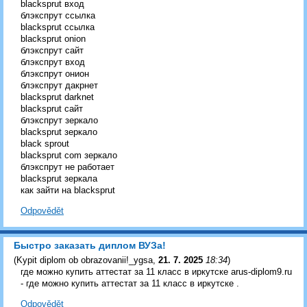
blacksprut вход
блэкспрут ссылка
blacksprut ссылка
blacksprut onion
блэкспрут сайт
блэкспрут вход
блэкспрут онион
блэкспрут дакрнет
blacksprut darknet
blacksprut сайт
блэкспрут зеркало
blacksprut зеркало
black sprout
blacksprut com зеркало
блэкспрут не работает
blacksprut зеркала
как зайти на blacksprut
Odpovědět
Быстро заказать диплом ВУЗа!
(
Kypit diplom ob obrazovanii!_ygsa
,
21. 7. 2025
18:34
)
где можно купить аттестат за 11 класс в иркутске arus-diplom9.ru
- где можно купить аттестат за 11 класс в иркутске .
Odpovědět