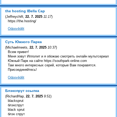
the hosting lBella Cap
(
Jeffreychift
,
22. 7. 2025
11:17
)
https://the.hosting/
Odpovědět
Суть Южного Парка
(
Michaelmeets
,
22. 7. 2025
10:37
)
Всем привет!
Меня зовут Ипполит и я обожаю смотреть онлайн мультсериал
Южный Парк на сайте https://southpark-online.com
Там много интересных серий, которые Вам понравятся.
Присоединяйтесь!
Odpovědět
Блэкспрут ссылка
(
RichardHap
,
22. 7. 2025
9:51
)
blacksprut
блэкспрут
black sprut
блэк спрут