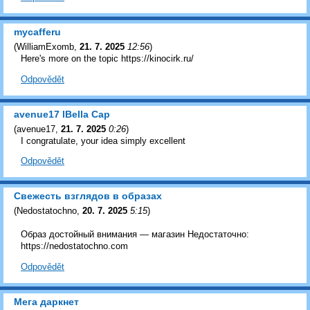
mycafferu
(
WilliamExomb
,
21. 7. 2025
12:56
)
Here's more on the topic https://kinocirk.ru/
Odpovědět
avenue17 lBella Cap
(
avenue17
,
21. 7. 2025
0:26
)
I congratulate, your idea simply excellent
Odpovědět
Свежесть взглядов в образах
(
Nedostatochno
,
20. 7. 2025
5:15
)
Образ достойный внимания — магазин Недостаточно:
https://nedostatochno.com
Odpovědět
Мега даркнет