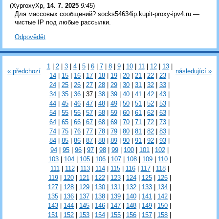
(
XyproxyXp
,
14. 7. 2025
9:45
)
Для массовых сообщений? socks54634ip.kupit-proxy-ipv4.ru —
чистые IP под любые рассылки.
Odpovědět
1
|
2
|
3
|
4
|
5
|
6
|
7
|
8
|
9
|
10
|
11
|
12
|
13
|
« předchozí
následující »
14
|
15
|
16
|
17
|
18
|
19
|
20
|
21
|
22
|
23
|
24
|
25
|
26
|
27
|
28
|
29
|
30
|
31
|
32
|
33
|
34
|
35
|
36
|
37
|
38
|
39
|
40
|
41
|
42
|
43
|
44
|
45
|
46
|
47
|
48
|
49
|
50
|
51
|
52
|
53
|
54
|
55
|
56
|
57
|
58
|
59
|
60
|
61
|
62
|
63
|
64
|
65
|
66
|
67
|
68
|
69
|
70
|
71
|
72
|
73
|
74
|
75
|
76
|
77
|
78
|
79
|
80
|
81
|
82
|
83
|
84
|
85
|
86
|
87
|
88
|
89
|
90
|
91
|
92
|
93
|
94
|
95
|
96
|
97
|
98
|
99
|
100
|
101
|
102
|
103
|
104
|
105
|
106
|
107
|
108
|
109
|
110
|
111
|
112
|
113
|
114
|
115
|
116
|
117
|
118
|
119
|
120
|
121
|
122
|
123
|
124
|
125
|
126
|
127
|
128
|
129
|
130
|
131
|
132
|
133
|
134
|
135
|
136
|
137
|
138
|
139
|
140
|
141
|
142
|
143
|
144
|
145
|
146
|
147
|
148
|
149
|
150
|
151
|
152
|
153
|
154
|
155
|
156
|
157
|
158
|