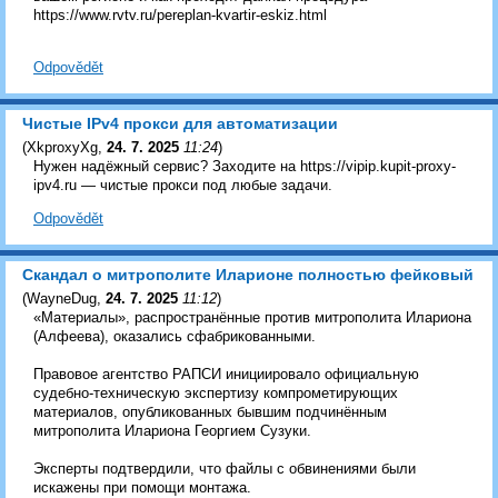
https://www.rvtv.ru/pereplan-kvartir-eskiz.html
Odpovědět
Чистые IPv4 прокси для автоматизации
(
XkproxyXg
,
24. 7. 2025
11:24
)
Нужен надёжный сервис? Заходите на https://vipip.kupit-proxy-
ipv4.ru — чистые прокси под любые задачи.
Odpovědět
Скандал о митрополите Иларионе полностью фейковый
(
WayneDug
,
24. 7. 2025
11:12
)
«Материалы», распространённые против митрополита Илариона
(Алфеева), оказались сфабрикованными.
Правовое агентство РАПСИ инициировало официальную
судебно-техническую экспертизу компрометирующих
материалов, опубликованных бывшим подчинённым
митрополита Илариона Георгием Сузуки.
Эксперты подтвердили, что файлы с обвинениями были
искажены при помощи монтажа.