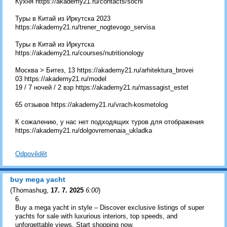
Кухня https://akademy21.ru/contacts/sochi
Туры в Китай из Иркутска 2023
https://akademy21.ru/trener_nogtevogo_servisa
Туры в Китай из Иркутска
https://akademy21.ru/courses/nutritionology
Москва > Битез, 13 https://akademy21.ru/arhitektura_brovei
03 https://akademy21.ru/model
19 / 7 ночей / 2 взр https://akademy21.ru/massagist_estet
65 отзывов https://akademy21.ru/vrach-kosmetolog
К сожалению, у нас нет подходящих туров для отображения
https://akademy21.ru/dolgovremenaia_ukladka
Odpovědět
buy mega yacht
(
Thomashug
,
17. 7. 2025
6:00
)
6.
Buy a mega yacht in style – Discover exclusive listings of super
yachts for sale with luxurious interiors, top speeds, and
unforgettable views. Start shopping now.