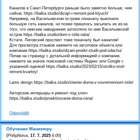
Каналов в Санкт-Петербурге раньше было заметно больше, чем
сейчас https://balka.studio/dizajn-i-remont-pod-klyuch/
Например, на Васильевском острове поначалу выкопали
большую сеть каналов, но позже пришлось засыпать их из-за
того, что невские наводнения затопляли по ним Васильевский
остров https://balka.studio/dom-v-stile-raita/
Кстати, Лиговский проспект тоже поначалу был каналом!
Для просмотра отзывов нажмите на заголовок объекта или
компании https://balka.studio/dizain-proekt-studii-pod-sdachu/
Попав на страницу с детальной информацией о компании,
нажмите на значок поисковой системы Яндекс или Google с
указанной оценкой https://balka.studio/2023/02/15/skolko-stoit-
remont-kvartiry/
Lares design https://balka.studio/interier-doma-v-sovremennom-stile/
Авторские интерьеры и ремонт под ключ
https://balka.studio/proektirovanie-doma-cena/
Odpovědět
Обучение Маникюру
(
PhilipNoiva
,
17. 7. 2025
6:00
)