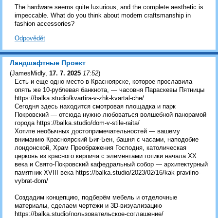
The hardware seems quite luxurious, and the complete aesthetic is
impeccable. What do you think about modern craftsmanship in
fashion accessories?
Odpovědět
Ландшафтные Проект
(
JamesMidly
,
17. 7. 2025
17:52
)
Есть и еще одно место в Красноярске, которое прославила
опять же 10-рублевая банкнота, — часовня Параскевы Пятницы
https://balka.studio/kvartira-v-zhk-kvartal-che/
Сегодня здесь находится смотровая площадка и парк
Покровский — отсюда нужно любоваться волшебной панорамой
города https://balka.studio/dom-v-stile-raita/
Хотите необычных достопримечательностей — вашему
вниманию Красноярский Биг-Бен, башня с часами, наподобие
лондонской, Храм Преображения Господня, католическая
церковь из красного кирпича с элементами готики начала XX
века и Свято-Покровский кафедральный собор — архитектурный
памятник XVIII века https://balka.studio/2023/02/16/kak-pravilno-
vybrat-dom/
Создадим концепцию, подберём мебель и отделочные
материалы, сделаем чертежи и 3D-визуализацию
https://balka.studio/пользовательское-соглашение/