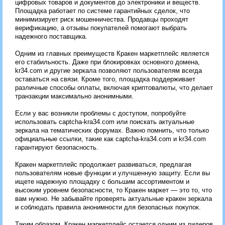
цифровых товаров и документов до электроники и веществ.
Площадка работает по системе гарантийных сделок, что
минимизирует риск мошенничества. Продавцы проходят
верификацию, а отзывы покупателей помогают выбрать
надежного поставщика.
Одним из главных преимуществ Кракен маркетплейс является
его стабильность. Даже при блокировках основного домена,
kr34.com и другие зеркала позволяют пользователям всегда
оставаться на связи. Кроме того, площадка поддерживает
различные способы оплаты, включая криптовалюты, что делает
транзакции максимально анонимными.
Если у вас возникли проблемы с доступом, попробуйте
использовать captcha-kra34.com или поискать актуальные
зеркала на тематических форумах. Важно помнить, что только
официальные ссылки, такие как captcha-kra34.com и kr34.com
гарантируют безопасность.
Кракен маркетплейс продолжает развиваться, предлагая
пользователям новые функции и улучшенную защиту. Если вы
ищете надежную площадку с большим ассортиментом и
высоким уровнем безопасности, то Кракен маркет — это то, что
вам нужно. Не забывайте проверять актуальные кракен зеркала
и соблюдать правила анонимности для безопасных покупок.
Таким образом, Кракен маркетплейс остается одним из лидеров