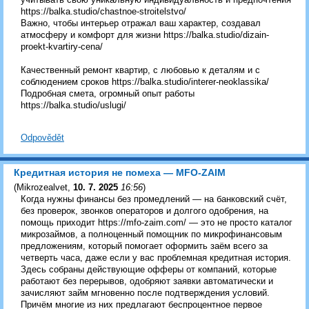
https://balka.studio/chastnoe-stroitelstvo/
Важно, чтобы интерьер отражал ваш характер, создавал
атмосферу и комфорт для жизни https://balka.studio/dizain-
proekt-kvartiry-cena/
Качественный ремонт квартир, с любовью к деталям и с
соблюдением сроков https://balka.studio/interer-neoklassika/
Подробная смета, огромный опыт работы
https://balka.studio/uslugi/
Odpovědět
Кредитная история не помеха — MFO-ZAIM
(
Mikrozealvet
,
10. 7. 2025
16:56
)
Когда нужны финансы без промедлений — на банковский счёт,
без проверок, звонков операторов и долгого одобрения, на
помощь приходит https://mfo-zaim.com/ — это не просто каталог
микрозаймов, а полноценный помощник по микрофинансовым
предложениям, который помогает оформить заём всего за
четверть часа, даже если у вас проблемная кредитная история.
Здесь собраны действующие офферы от компаний, которые
работают без перерывов, одобряют заявки автоматически и
зачисляют займ мгновенно после подтверждения условий.
Причём многие из них предлагают беспроцентное первое