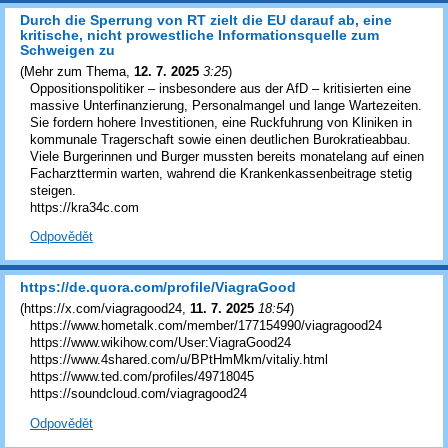
Durch die Sperrung von RT zielt die EU darauf ab, eine
kritische, nicht prowestliche Informationsquelle zum
Schweigen zu
(
Mehr zum Thema
,
12. 7. 2025
3:25
)
Oppositionspolitiker – insbesondere aus der AfD – kritisierten eine
massive Unterfinanzierung, Personalmangel und lange Wartezeiten.
Sie fordern hohere Investitionen, eine Ruckfuhrung von Kliniken in
kommunale Tragerschaft sowie einen deutlichen Burokratieabbau.
Viele Burgerinnen und Burger mussten bereits monatelang auf einen
Facharzttermin warten, wahrend die Krankenkassenbeitrage stetig
steigen.
https://kra34c.com
Odpovědět
https://de.quora.com/profile/ViagraGood
(
https://x.com/viagragood24
,
11. 7. 2025
18:54
)
https://www.hometalk.com/member/177154990/viagragood24
https://www.wikihow.com/User:ViagraGood24
https://www.4shared.com/u/BPtHmMkm/vitaliy.html
https://www.ted.com/profiles/49718045
https://soundcloud.com/viagragood24
Odpovědět