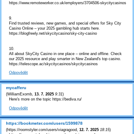
https://www.remoteworker.co.uk/employers/3704506-skycitycasinos
9.
Find trusted reviews, new games, and special offers for Sky City
Casino Online – your 2025 gambling hub starts here.
https://blogfreely.net/skycitycasino/sky-city-casino
10.
All about SkyCity Casino in one place – online and offline. Check
our 2025 resource and play smarter in New Zealand's top casino.
https://telescope.ac/skycitycasinos/skycitycasinos
Odpovědět
mycafferu
(
WilliamExomb
,
13. 7. 2025
9:31
)
Here's more on the topic https://bediva.ru/
Odpovědět
https://bookmeter.com/users/1599878
(
https://roomstyler.com/users/viagragood
,
12. 7. 2025
18:15
)