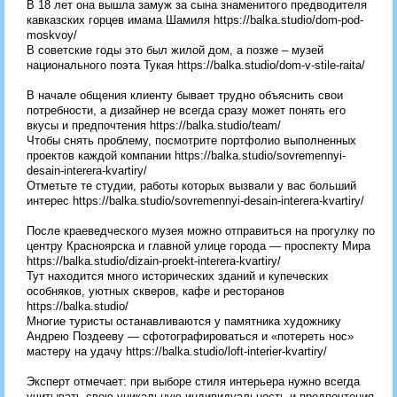
В 18 лет она вышла замуж за сына знаменитого предводителя
кавказских горцев имама Шамиля https://balka.studio/dom-pod-
moskvoy/
В советские годы это был жилой дом, а позже – музей
национального поэта Тукая https://balka.studio/dom-v-stile-raita/
В начале общения клиенту бывает трудно объяснить свои
потребности, а дизайнер не всегда сразу может понять его
вкусы и предпочтения https://balka.studio/team/
Чтобы снять проблему, посмотрите портфолио выполненных
проектов каждой компании https://balka.studio/sovremennyi-
desain-interera-kvartiry/
Отметьте те студии, работы которых вызвали у вас больший
интерес https://balka.studio/sovremennyi-desain-interera-kvartiry/
После краеведческого музея можно отправиться на прогулку по
центру Красноярска и главной улице города — проспекту Мира
https://balka.studio/dizain-proekt-interera-kvartiry/
Тут находится много исторических зданий и купеческих
особняков, уютных скверов, кафе и ресторанов
https://balka.studio/
Многие туристы останавливаются у памятника художнику
Андрею Поздееву — сфотографироваться и «потереть нос»
мастеру на удачу https://balka.studio/loft-interier-kvartiry/
Эксперт отмечает: при выборе стиля интерьера нужно всегда
учитывать свою уникальную индивидуальность и предпочтения