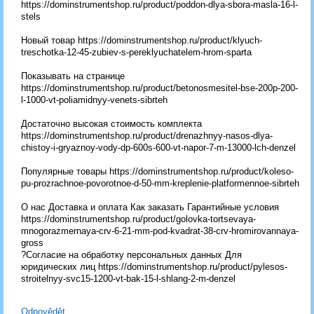
https://dominstrumentshop.ru/product/poddon-dlya-sbora-masla-16-l-
stels
Новый товар https://dominstrumentshop.ru/product/klyuch-
treschotka-12-45-zubiev-s-pereklyuchatelem-hrom-sparta
Показывать на странице
https://dominstrumentshop.ru/product/betonosmesitel-bse-200p-200-
l-1000-vt-poliamidnyy-venets-sibrteh
Достаточно высокая стоимость комплекта
https://dominstrumentshop.ru/product/drenazhnyy-nasos-dlya-
chistoy-i-gryaznoy-vody-dp-600s-600-vt-napor-7-m-13000-lch-denzel
Популярные товары https://dominstrumentshop.ru/product/koleso-
pu-prozrachnoe-povorotnoe-d-50-mm-kreplenie-platformennoe-sibrteh
О нас Доставка и оплата Как заказать Гарантийные условия
https://dominstrumentshop.ru/product/golovka-tortsevaya-
mnogorazmernaya-crv-6-21-mm-pod-kvadrat-38-crv-hromirovannaya-
gross
?Согласие на обработку персональных данных Для
юридических лиц https://dominstrumentshop.ru/product/pylesos-
stroitelnyy-svc15-1200-vt-bak-15-l-shlang-2-m-denzel
Odpovědět