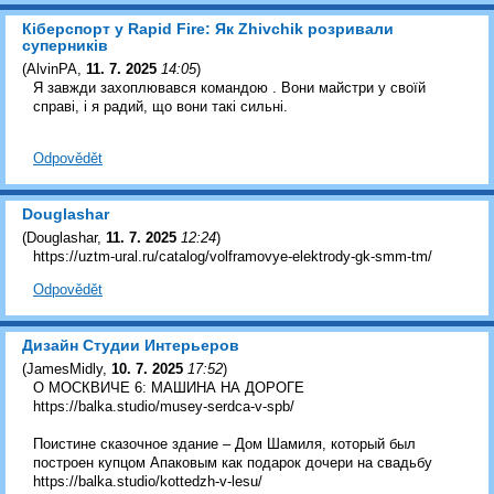
Кіберспорт у Rapid Fire: Як Zhivchik розривали
суперників
(
AlvinPA
,
11. 7. 2025
14:05
)
Я завжди захоплювався командою . Вони майстри у своїй
справі, і я радий, що вони такі сильні.
Odpovědět
Douglashar
(
Douglashar
,
11. 7. 2025
12:24
)
https://uztm-ural.ru/catalog/volframovye-elektrody-gk-smm-tm/
Odpovědět
Дизайн Студии Интерьеров
(
JamesMidly
,
10. 7. 2025
17:52
)
О МОСКВИЧЕ 6: МАШИНА НА ДОРОГЕ
https://balka.studio/musey-serdca-v-spb/
Поистине сказочное здание – Дом Шамиля, который был
построен купцом Апаковым как подарок дочери на свадьбу
https://balka.studio/kottedzh-v-lesu/