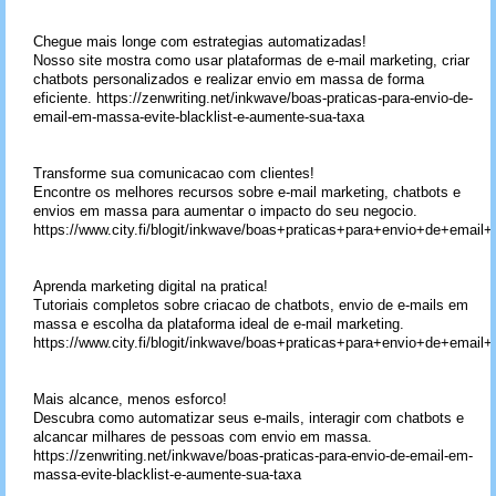
Chegue mais longe com estrategias automatizadas!
Nosso site mostra como usar plataformas de e-mail marketing, criar
chatbots personalizados e realizar envio em massa de forma
eficiente. https://zenwriting.net/inkwave/boas-praticas-para-envio-de-
email-em-massa-evite-blacklist-e-aumente-sua-taxa
Transforme sua comunicacao com clientes!
Encontre os melhores recursos sobre e-mail marketing, chatbots e
envios em massa para aumentar o impacto do seu negocio.
https://www.city.fi/blogit/inkwave/boas+praticas+para+envio+de+em
Aprenda marketing digital na pratica!
Tutoriais completos sobre criacao de chatbots, envio de e-mails em
massa e escolha da plataforma ideal de e-mail marketing.
https://www.city.fi/blogit/inkwave/boas+praticas+para+envio+de+em
Mais alcance, menos esforco!
Descubra como automatizar seus e-mails, interagir com chatbots e
alcancar milhares de pessoas com envio em massa.
https://zenwriting.net/inkwave/boas-praticas-para-envio-de-email-em-
massa-evite-blacklist-e-aumente-sua-taxa