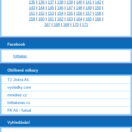
135
|
136
|
137
|
138
|
139
|
140
|
141
|
142
|
143
|
144
|
145
|
146
|
147
|
148
|
149
|
150
|
151
|
152
|
153
|
154
|
155
|
156
|
157
|
158
|
159
|
160
|
161
|
162
|
163
|
164
|
165
|
166
|
167
|
168
|
169
|
170
|
171
Facebook
fotbalas
Oblíbené odkazy
TJ Jiskra Aš
vysledky.com
minidres.cz
fotbalunas.cz
FK Aš - futsal
Vyhledávání