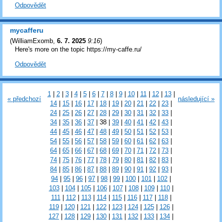
Odpovědět
mycafferu
(
WilliamExomb
,
6. 7. 2025
9:16
)
Here's more on the topic https://my-caffe.ru/
Odpovědět
1
|
2
|
3
|
4
|
5
|
6
|
7
|
8
|
9
|
10
|
11
|
12
|
13
|
« předchozí
následující »
14
|
15
|
16
|
17
|
18
|
19
|
20
|
21
|
22
|
23
|
24
|
25
|
26
|
27
|
28
|
29
|
30
|
31
|
32
|
33
|
34
|
35
|
36
|
37
|
38
|
39
|
40
|
41
|
42
|
43
|
44
|
45
|
46
|
47
|
48
|
49
|
50
|
51
|
52
|
53
|
54
|
55
|
56
|
57
|
58
|
59
|
60
|
61
|
62
|
63
|
64
|
65
|
66
|
67
|
68
|
69
|
70
|
71
|
72
|
73
|
74
|
75
|
76
|
77
|
78
|
79
|
80
|
81
|
82
|
83
|
84
|
85
|
86
|
87
|
88
|
89
|
90
|
91
|
92
|
93
|
94
|
95
|
96
|
97
|
98
|
99
|
100
|
101
|
102
|
103
|
104
|
105
|
106
|
107
|
108
|
109
|
110
|
111
|
112
|
113
|
114
|
115
|
116
|
117
|
118
|
119
|
120
|
121
|
122
|
123
|
124
|
125
|
126
|
127
|
128
|
129
|
130
|
131
|
132
|
133
|
134
|