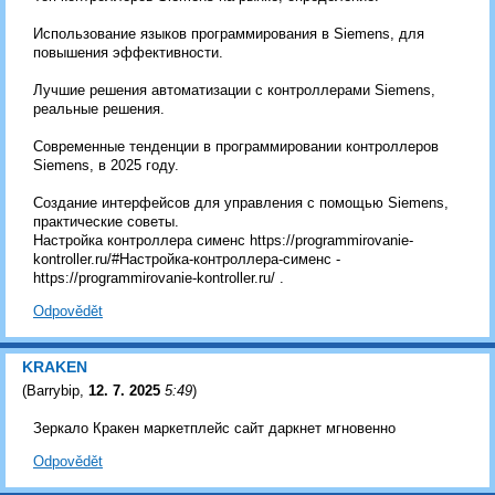
Использование языков программирования в Siemens, для
повышения эффективности.
Лучшие решения автоматизации с контроллерами Siemens,
реальные решения.
Современные тенденции в программировании контроллеров
Siemens, в 2025 году.
Создание интерфейсов для управления с помощью Siemens,
практические советы.
Настройка контроллера сименс https://programmirovanie-
kontroller.ru/#Настройка-контроллера-сименс -
https://programmirovanie-kontroller.ru/ .
Odpovědět
KRAKEN
(
Barrybip
,
12. 7. 2025
5:49
)
Зеркало Кракен маркетплейс сайт даркнет мгновенно
Odpovědět