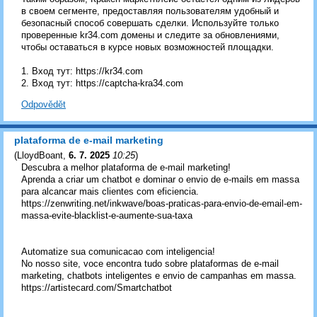
в своем сегменте, предоставляя пользователям удобный и
безопасный способ совершать сделки. Используйте только
проверенные kr34.com домены и следите за обновлениями,
чтобы оставаться в курсе новых возможностей площадки.
1. Вход тут: https://kr34.com
2. Вход тут: https://captcha-kra34.com
Odpovědět
plataforma de e-mail marketing
(
LloydBoant
,
6. 7. 2025
10:25
)
Descubra a melhor plataforma de e-mail marketing!
Aprenda a criar um chatbot e dominar o envio de e-mails em massa
para alcancar mais clientes com eficiencia.
https://zenwriting.net/inkwave/boas-praticas-para-envio-de-email-em-
massa-evite-blacklist-e-aumente-sua-taxa
Automatize sua comunicacao com inteligencia!
No nosso site, voce encontra tudo sobre plataformas de e-mail
marketing, chatbots inteligentes e envio de campanhas em massa.
https://artistecard.com/Smartchatbot