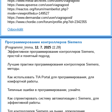
https://www.metal-archives.com/users/viagragood
https://www.apsense.com/user/viagragood
https://reactos.org/forum/memberlist.php?
mode=viewprofile&u=149527
https://www.dermandar.com/user/viagragood/
https://www.chordie.com/forum/profile.php?id=2342355
Odpovědět
Программирование контроллеров Siemens
(
Programmir_tmma
,
12. 7. 2025
11:29
)
Эффективное программирование контроллеров Siemens,
простой и понятный подход.
Лучшие практики программирования контроллеров Siemens,
методы.
Как использовать TIA Portal для программирования, для
комфортной работы.
Типичные ошибки в программировании, узнайте.
Как спроектировать систему автоматизации с Siemens, для
эффективной работы.
Топ контроллеров Siemens на рынке, определение.