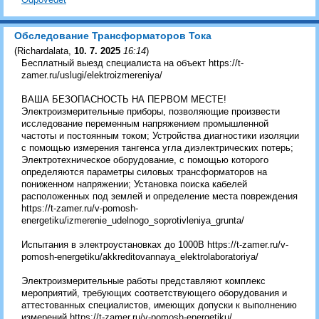
Обследование Трансформаторов Тока
(
Richardalata
,
10. 7. 2025
16:14
)
Бесплатный выезд специалиста на объект https://t-
zamer.ru/uslugi/elektroizmereniya/
ВАША БЕЗОПАСНОСТЬ НА ПЕРВОМ МЕСТЕ!
Электроизмерительные приборы, позволяющие произвести
исследование переменным напряжением промышленной
частоты и постоянным током; Устройства диагностики изоляции
с помощью измерения тангенса угла диэлектрических потерь;
Электротехническое оборудование, с помощью которого
определяются параметры силовых трансформаторов на
пониженном напряжении; Установка поиска кабелей
расположенных под землей и определение места повреждения
https://t-zamer.ru/v-pomosh-
energetiku/izmerenie_udelnogo_soprotivleniya_grunta/
Испытания в электроустановках до 1000В https://t-zamer.ru/v-
pomosh-energetiku/akkreditovannaya_elektrolaboratoriya/
Электроизмерительные работы представляют комплекс
мероприятий, требующих соответствующего оборудования и
аттестованных специалистов, имеющих допуски к выполнению
измерений https://t-zamer.ru/v-pomosh-energetiku/