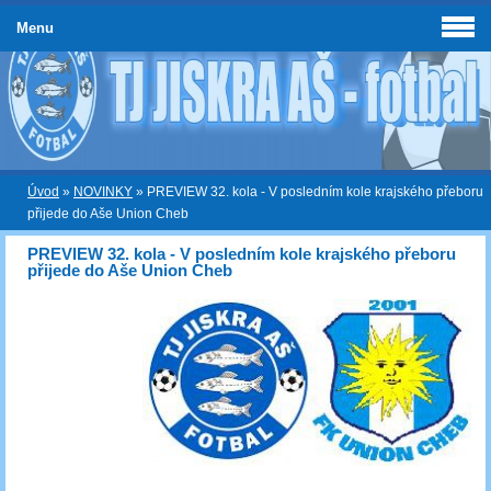
Menu
Úvod
»
NOVINKY
»
PREVIEW 32. kola - V posledním kole krajského přeboru
přijede do Aše Union Cheb
PREVIEW 32. kola - V posledním kole krajského přeboru
přijede do Aše Union Cheb