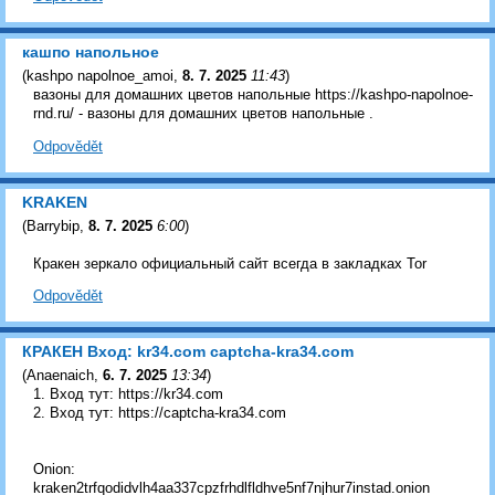
кашпо напольное
(
kashpo napolnoe_amoi
,
8. 7. 2025
11:43
)
вазоны для домашних цветов напольные https://kashpo-napolnoe-
rnd.ru/ - вазоны для домашних цветов напольные .
Odpovědět
KRAKEN
(
Barrybip
,
8. 7. 2025
6:00
)
Кракен зеркало официальный сайт всегда в закладках Tor
Odpovědět
КРАКЕН Вход: kr34.com captcha-kra34.com
(
Anaenaich
,
6. 7. 2025
13:34
)
1. Вход тут: https://kr34.com
2. Вход тут: https://captcha-kra34.com
Onion:
kraken2trfqodidvlh4aa337cpzfrhdlfldhve5nf7njhur7instad.onion