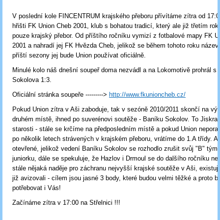
V poslední kole FINCENTRUM krajského přeboru přívítáme zítra od 17:
hřišti FK Union Cheb 2001, klub s bohatou tradicí, který ale již třetím ro
pouze krajský přebor. Od příštího ročníku vymizí z fotbalové mapy FK 
2001 a nahradí jej FK Hvězda Cheb, jelikož se během tohoto roku název
příští sezony jej bude Union používat oficiálně.
Minulé kolo náš dnešní soupeř doma nezvádl a na Lokomotivě prohrál s 
Sokolova 1:3.
Oficiální stránka soupeře --------->
http://www.fkunioncheb.cz/
Pokud Union zítra v Aši zaboduje, tak v sezóně 2010/2011 skončí na v
druhém místě, ihned po suverénovi soutěže - Baníku Sokolov. To Jiskra 
starosti - stále se krčíme na předposledním místě a pokud Union nepora
po několik letech strávených v krajském přeboru, vrátíme do 1.A třídy. Al
otevřené, jelikož vedení Baníku Sokolov se rozhodlo zrušit svůj "B" tým,
juniorku, dále se spekuluje, že Hazlov i Drmoul se do dalšího ročníku nep
stále nějaká naděje pro záchranu nejvyšší krajské soutěže v Aši, existuj
již avizovali - cílem jsou jasné 3 body, které budou velmi těžké a proto
potřebovat i Vás!
Začínáme zítra v 17:00 na Střelnici !!!