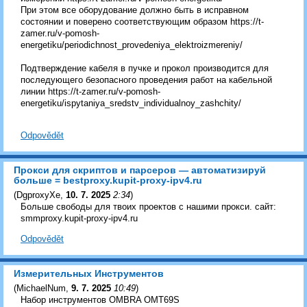
При этом все оборудование должно быть в исправном
состоянии и поверено соответствующим образом https://t-
zamer.ru/v-pomosh-
energetiku/periodichnost_provedeniya_elektroizmereniy/
Подтверждение кабеля в пучке и прокол производится для
последующего безопасного проведения работ на кабельной
линии https://t-zamer.ru/v-pomosh-
energetiku/ispytaniya_sredstv_individualnoy_zashchity/
Odpovědět
Прокси для скриптов и парсеров — автоматизируй
больше = bestproxy.kupit-proxy-ipv4.ru
(
DgproxyXe
,
10. 7. 2025
2:34
)
Больше свободы для твоих проектов с нашими прокси. сайт:
smmproxy.kupit-proxy-ipv4.ru
Odpovědět
Измерительных Инструментов
(
MichaelNum
,
9. 7. 2025
10:49
)
Набор инструментов OMBRA OMT69S